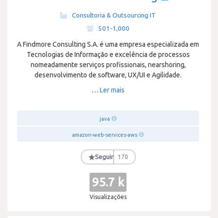
Consultoria & Outsourcing IT
·
501-1,000
A Findmore Consulting S.A. é uma empresa especializada em
Tecnologias de Informação e excelência de processos
nomeadamente serviços profissionais, nearshoring,
desenvolvimento de software, UX/UI e Agilidade.
…
Ler mais
java
amazon-web-services-aws
★
Seguir
170
95.7 k
Visualizações