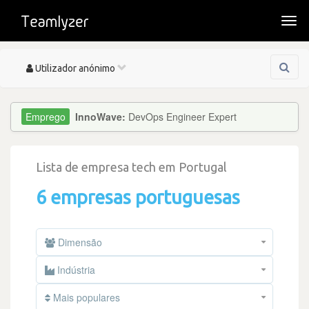
Togg
navi
Toggle
Utilizador anónimo
navigation
InnoWave:
DevOps Engineer Expert
Lista de empresa tech em Portugal
6 empresas portuguesas
Dimensão
Indústria
Mais populares