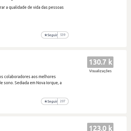
ar a qualidade de vida das pessoas
★
Seguir
539
130.7 k
Visualizações
 os colaboradores aos melhores
 de sono. Sediada em Nova Iorque, a
★
Seguir
207
123.0 k