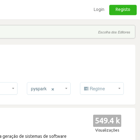
Login
Registo
Escolha dos Editores
×
pyspark
Regime
549.4 k
Visualizações
ma geração de sistemas de software