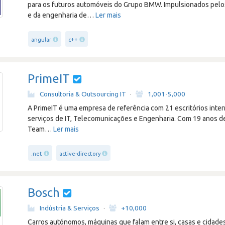
para os futuros automóveis do Grupo BMW. Impulsionados pelos
e da engenharia de
…
Ler mais
angular
c++
PrimeIT
Consultoria & Outsourcing IT
·
1,001-5,000
A PrimeIT é uma empresa de referência com 21 escritórios inter
serviços de IT, Telecomunicações e Engenharia. Com 19 anos d
Team
…
Ler mais
.net
active-directory
Bosch
Indústria & Serviços
·
+10,000
Carros autónomos, máquinas que falam entre si, casas e cidades