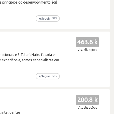
 princípios do desenvolvimento ágil
★
Seguir
993
463.6 k
Visualizações
nacionais e 3 Talent Hubs, focada em
e experiência, somos especialistas em
★
Seguir
535
200.8 k
Visualizações
 inteligentes.