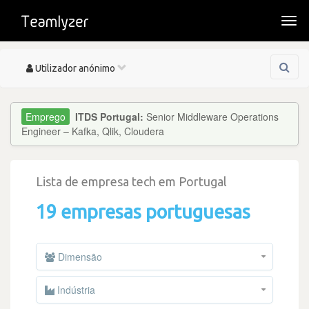
Togg
navi
Toggle
Utilizador anónimo
navigation
ITDS Portugal:
Senior Middleware Operations
Engineer – Kafka, Qlik, Cloudera
Lista de empresa tech em Portugal
19 empresas portuguesas
Dimensão
Indústria