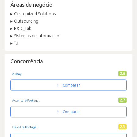
Áreas de negócio
Customized Solutions
Outsourcing
R&D_Lab
Sistemas de Informacao
T.I.
Concorrência
2.6
Aubay
Comparar
2.7
Accenture Portugal
Comparar
2.3
Deloitte Portugal