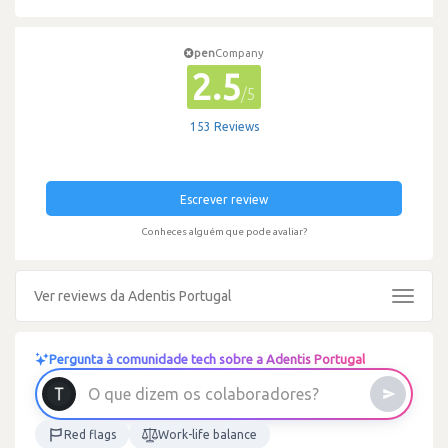
pen
Company
2.5
/5
153 Reviews
Escrever review
Conheces alguém que pode avaliar?
Ver reviews da Adentis Portugal
Toggle
navigat
Pergunta à comunidade tech sobre a Adentis Portugal
O
q
u
e
d
i
z
e
m
o
s
c
o
l
a
b
o
r
a
d
o
r
e
s
?
Red flags
Work-life balance