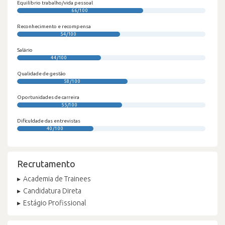
Equilíbrio trabalho/vida pessoal
66/100
Reconhecimento e recompensa
54/100
Salário
44/100
Qualidade de gestão
58/100
Oportunidades de carreira
55/100
Dificuldade das entrevistas
40/100
Recrutamento
Academia de Trainees
Candidatura Direta
Estágio Profissional