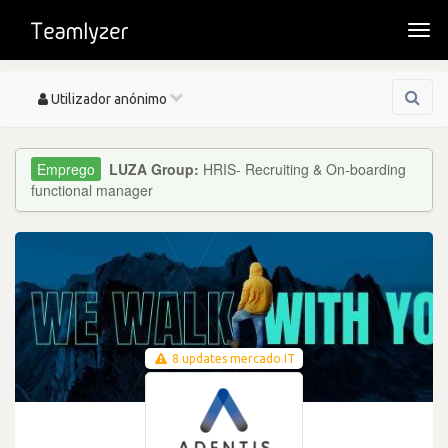
Togg
navi
Toggle
Utilizador anónimo
navigation
LUZA Group:
HRIS- Recruiting & On-boarding
functional manager
8 updates mercado IT