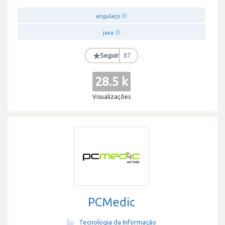
angularjs
java
★
Seguir
87
28.5 k
Visualizações
PCMedic
Tecnologia da Informação