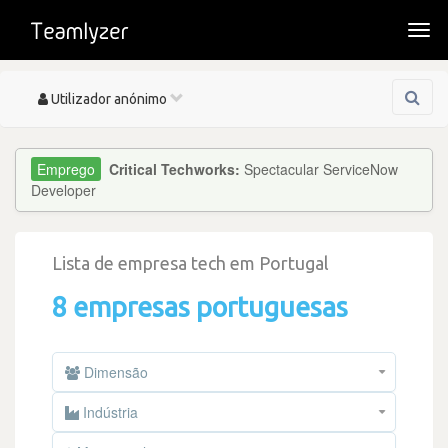
Togg
navi
Toggle
Utilizador anónimo
navigation
Critical Techworks:
Spectacular ServiceNow
Developer
Lista de empresa tech em Portugal
8 empresas portuguesas
Dimensão
Indústria