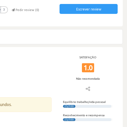
Escrever review
r
3
Pedir review (
0
)
SATISFAÇÃO
1.0
Não recomendada
Equilíbrio trabalho/vida pessoal
gundos.
25/100
Reconhecimento e recompensa
25/100