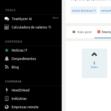
TOOLS
active-directory
networ
Novo!
Teamlyzer AI
Calculadora de salários TI
Visão geral
Empre
CONTEÚDO
Notícias IT
Despedimentos
2
Blog
Votos
COMPARAR
Head2Head
Indústrias
Empresas remote