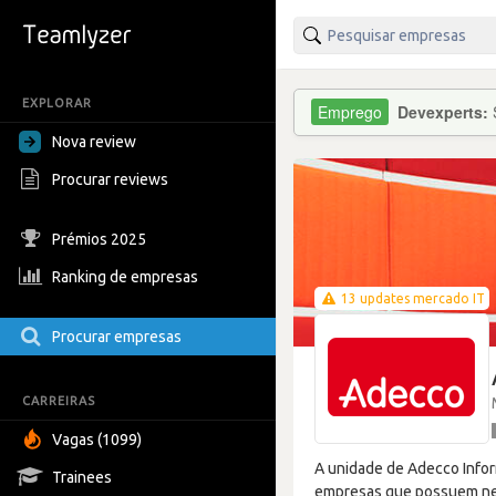
EXPLORAR
Devexperts:
Nova review
Procurar reviews
Prémios 2025
Ranking de empresas
13 updates mercado IT
Procurar empresas
CARREIRAS
Vagas (1099)
A unidade de Adecco Infor
Trainees
empresas que possuem nec