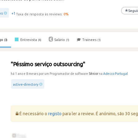
★
Segui
+1
ks
Taxa de resposta às reviews:
0
%
go
Entrevista
Salário
Trainees
(3)
(4)
(1)
(1)
"Péssimo serviço outsourcing"
há 1 ano e 8 meses por um Programador de software
Sénior
na
Adecco Portugal
active-directory
Erro:
É necessário o
registo
para ler a review. É anónimo, são 30 se