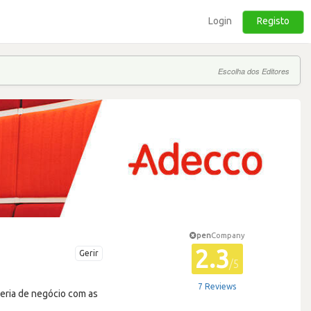
Login
Registo
Escolha dos Editores
pen
Company
2.3
Gerir
/5
7 Reviews
eria de negócio com as