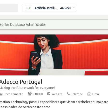
Artificial Intelligence Engineer
44-52k€
Senior Database Administrator
Adecco Portugal
Making the future work for everyone!
Recrutamento
·
+10,000
·
Website
·
Telefone
·
E-mail
mation Technology possui especialistas que visam estabelecer uma parc
essidades de perfis neste setor.