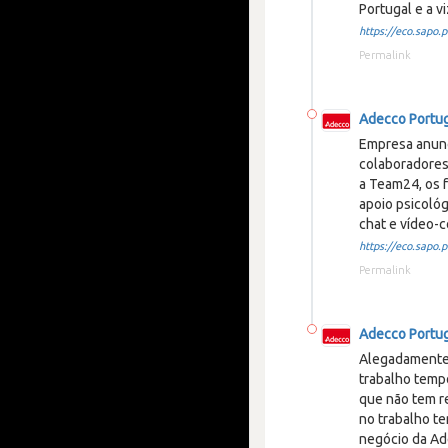
Portugal e a v
https://eco.sapo.pt
Permalink
Adecco Portu
Empresa anunc
colaboradores
a Team24, os f
apoio psicológ
chat e vídeo-c
https://eco.sapo.pt
Permalink
Adecco Portu
Alegadamente 
trabalho temp
que não tem r
no trabalho te
negócio da Ad