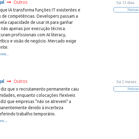
gal
Outros
há 12 dias
que IA transforma funções IT existentes e
Noticias
x de competências. Developers passam a
pela capacidade de usar IA para ganhar
, não apenas por execução técnica.
ram profissionais com AI literacy,
ítico e visão de negócio. Mercado exige
ente.
nne...
gal
Outros
há 2 meses
diz que o recrutamento permanente caiu
Noticias
nidades, enquanto colocações flexíveis
diz que empresas "não se atrevem" a
manentemente devido à incerteza
eferindo trabalho temporário.
s....