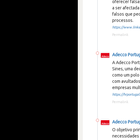
oferecer fals
a ser afectad
falsos que ped
processos.
https://www.linke
Permalink
Adecco Portu
A Adecco Port
Sines, uma de
como um polo l
com avultados
empresas mult
https://hrportugal.
Permalink
Adecco Portu
O objetivo pri
necessidades 