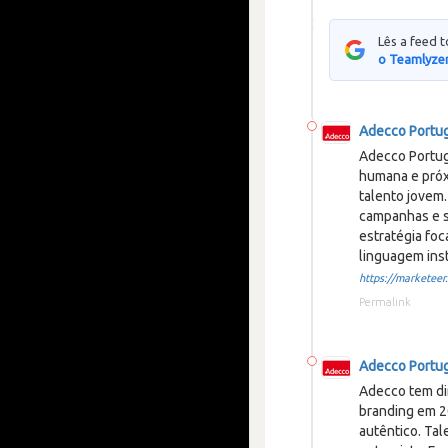
Lês a feed 
o Teamlyzer
Adecco Portu
Adecco Portug
humana e próx
talento jovem
campanhas e s
estratégia fo
linguagem inst
https://marketeer.
Permalink
Adecco Portu
Adecco tem di
branding em 20
autêntico. Tal