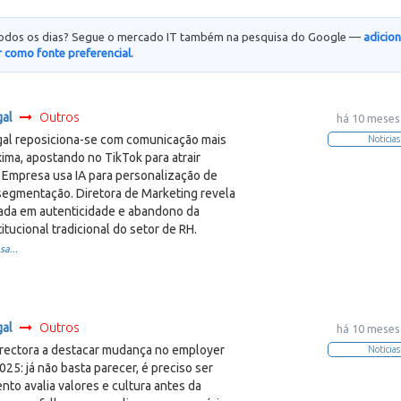
todos os dias? Segue o mercado IT também na pesquisa do Google —
adicio
 como fonte preferencial.
gal
Outros
há 10 meses
al reposiciona-se com comunicação mais
Noticias
ima, apostando no TikTok para atrair
. Empresa usa IA para personalização de
egmentação. Diretora de Marketing revela
cada em autenticidade e abandono da
itucional tradicional do setor de RH.
sa...
gal
Outros
há 10 meses
rectora a destacar mudança no employer
Noticias
25: já não basta parecer, é preciso ser
ento avalia valores e cultura antes da