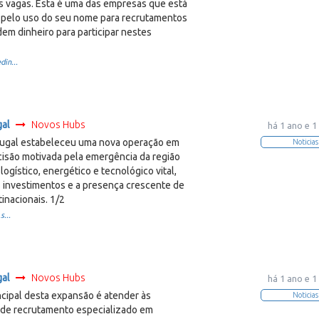
as vagas. Esta é uma das empresas que está
a pelo uso do seu nome para recrutamentos
em dinheiro para participar nestes
din...
gal
Novos Hubs
há 1 ano e 1
ugal estabeleceu uma nova operação em
Noticias
cisão motivada pela emergência da região
ogístico, energético e tecnológico vital,
 investimentos e a presença crescente de
inacionais. 1/2
s...
gal
Novos Hubs
há 1 ano e 1
ncipal desta expansão é atender às
Noticias
de recrutamento especializado em