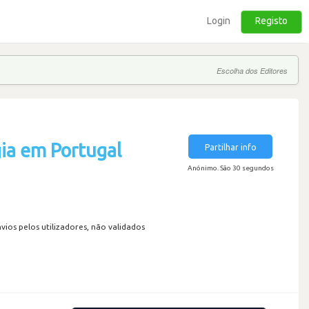
Login
Registo
Escolha dos Editores
ia em Portugal
Partilhar info
Anónimo. São 30 segundos
os pelos utilizadores, não validados