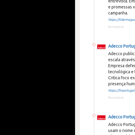
entrevista. E
e promessas v
campanha.
https://lidermagaz
Permalink
Adecco Portu
Adecco public
escala através
Empresa defen
tecnológica e
Critica foco e
presença hum
https://hrportugal.
Permalink
Adecco Portu
Adecco Portug
usam o nome d