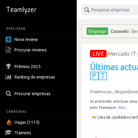
EXPLORAR
Catawiki:
Sen
Nova review
Procurar reviews
LIVE
Mercado IT
Últimas actu
Prémios 2025
🇵🇹
Ranking de empresas
Polémicas, despedimen
Procurar empresas
Se pretender efectuar uma 
pelo Teamlyzer.
Mais
CARREIRAS
Lista de candidatos t
Vagas (1115)
Trainees