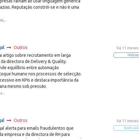
mpresas falham ao usar linguagem genérica
azias. Reputação constrói-se e não é uma
in...
gal
Outros
há 11 meses
a artigo sobre recrutamento em larga
Noticias
 da directora de Delivery & Quality.
de equilíbrio entre automação
 toque humano nos processos de selecção.
xcessivo em KPIs e destaca importância da
ana mesmo sob pressão.
s...
gal
Outros
há 11 meses
al alerta para emails fraudulentos que
Redes soci
a empresa e da directora de RH para