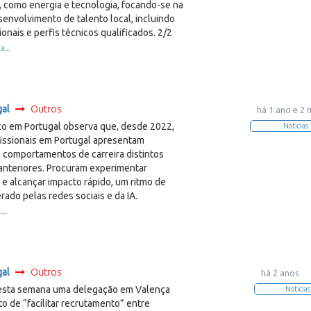
, como energia e tecnologia, focando-se na
envolvimento de talento local, incluindo
ionais e perfis técnicos qualificados. 2/2
s...
gal
Outros
há 1 ano e 2
co em Portugal observa que, desde 2022,
Noticias
fissionais em Portugal apresentam
e comportamentos de carreira distintos
anteriores. Procuram experimentar
 e alcançar impacto rápido, um ritmo de
rado pelas redes sociais e da IA.
...
gal
Outros
há 2 anos
esta semana uma delegação em Valença
Noticias
o de “facilitar recrutamento” entre