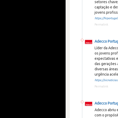
setores chave
captação e des
jovens profiss
https://hrportugal.
Permalink
Adecco Portu
Líder da Adec
os jovens pro
expectativas 
das gerações 
diversas áreas
urgência acele
https://sicnoticias.
Permalink
Adecco Portu
Adecco abriu 
com o propósit