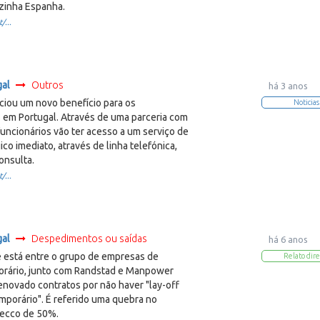
izinha Espanha.
/...
gal
Outros
há 3 anos
iou um novo benefício para os
Noticias
 em Portugal. Através de uma parceria com
uncionários vão ter acesso a um serviço de
ico imediato, através de linha telefónica,
onsulta.
/...
gal
Despedimentos ou saídas
há 6 anos
está entre o grupo de empresas de
Relato dire
orário, junto com Randstad e Manpower
enovado contratos por não haver "lay-off
mporário". É referido uma quebra no
ecco de 50%.