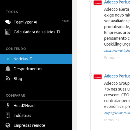
Adecco Portu
Adecco alerta 
TOOLS
exige novo mi
ser avaliados 
Novo!
Teamlyzer AI
produtividade
Calculadora de salários TI
Empresas procu
pensamento cr
upskilling urg
CONTEÚDO
https://www.itcha
Permalink
Notícias IT
Despedimentos
Adecco Portu
Blog
Adecco Group 
7% nas suas u
crescem. CEO 
COMPARAR
contratar per
Head2Head
económica, pr
https://www.reuter
Indústrias
Permalink
Empresas remote