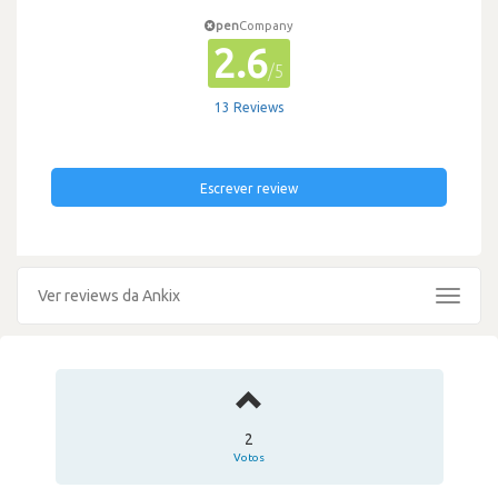
pen
Company
2.6
/5
13 Reviews
Escrever review
Ver reviews da Ankix
Toggle
navigat
2
Votos