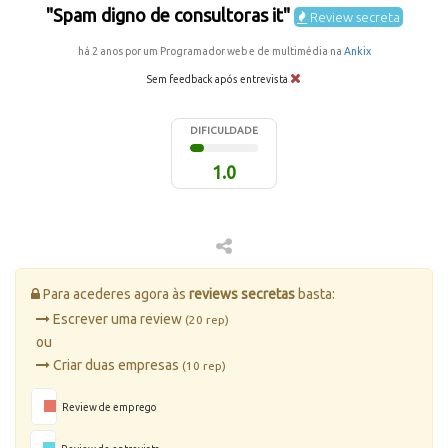
"Spam digno de consultoras it"
Review secreta
há 2 anos por um Programador web e de multimédia na
Ankix
Sem feedback após entrevista
DIFICULDADE
1.0
Para acederes agora às
reviews secretas
basta:
Escrever uma review
(20 rep)
ou
Criar duas empresas
(10 rep)
Review de emprego