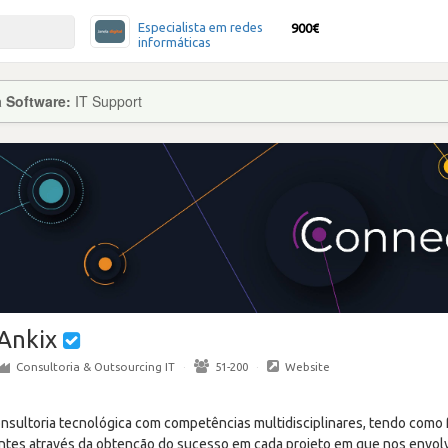
Especialista em redes
900€
informáticas
a Software:
IT Support
Ankix
Consultoria & Outsourcing IT
·
51-200
·
Website
ultoria tecnológica com competências multidisciplinares, tendo como f
entes através da obtenção do sucesso em cada projeto em que nos envo