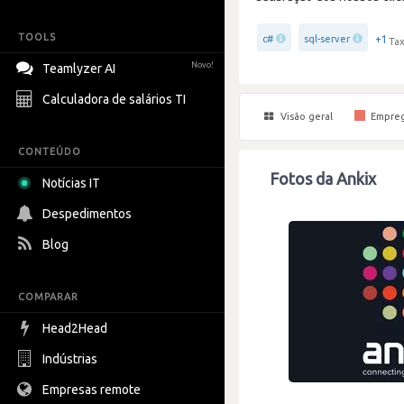
TOOLS
+1
c#
sql-server
Tax
Novo!
Teamlyzer AI
Calculadora de salários TI
Visão geral
Empre
CONTEÚDO
Fotos da Ankix
Notícias IT
Despedimentos
Blog
COMPARAR
Head2Head
Indústrias
Empresas remote