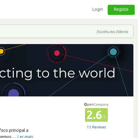
Login
Registo
Escolha dos Editores
pen
Company
2.6
/5
13 Reviews
oco principal a
lvemos.
…
Ler mais