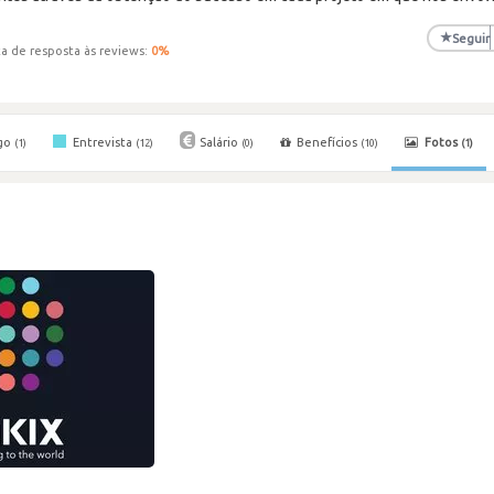
★
Seguir
a de resposta às reviews:
0
%
go
Entrevista
Salário
Benefícios
Fotos
(1)
(12)
(0)
(10)
(1)