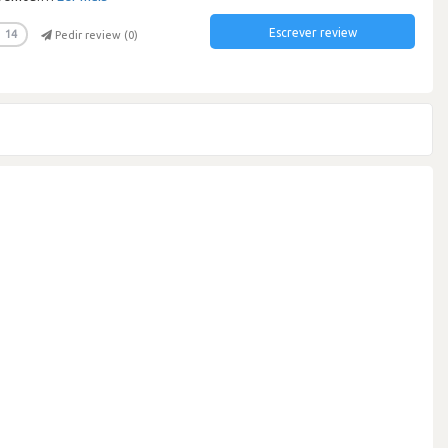
Escrever review
14
Pedir review (
0
)