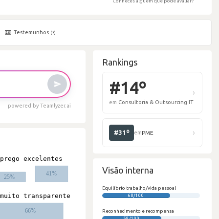
Conheces alguém que pode avaliar?
Testemunhos
(3)
Rankings
powered by Teamlyzer.ai
#
em
C
Visão interna
Equilíbrio trabalho/vida pessoal
#
68/100
Reconhecimento e recompensa
59/100