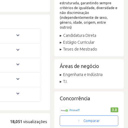
estruturada, garantindo sempre
critérios de igualdade, diversidade e
não discriminação
(independentemente de sexo,
género, idade, origem, entre
outros)
Candidatura Direta
Estágio Curricular
Teses de Mestrado
Áreas de negócio
Engenharia e Indústria
T.I.
Concorrência
3.0
PrimeIT
Comparar
18,051
visualizações