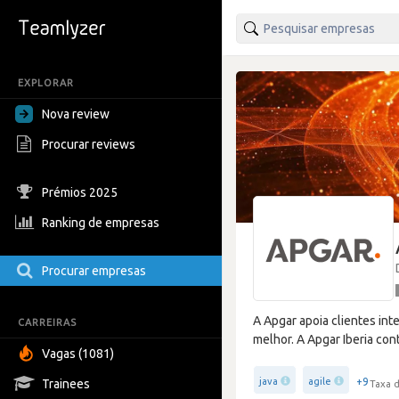
EXPLORAR
Nova review
Procurar reviews
Prémios 2025
Ranking de empresas
Procurar empresas
A Apgar apoia clientes int
CARREIRAS
melhor. A Apgar Iberia co
Vagas (1081)
+9
java
agile
Trainees
Taxa d