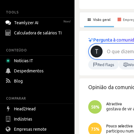
TOOLS
Visão geral
Empre
Novo!
Teamlyzer AI
Calculadora de salários TI
Pergunta à comunida
CONTEÚDO
O
q
u
e
d
i
z
e
m
Notícias IT
Red flags
Wor
Despedimentos
Blog
Opinião da comuni
COMPARAR
Atractiva
58%
gostava de vir 
Head2Head
Indústrias
Pouco selectiva
Empresas remote
75%
participou nu