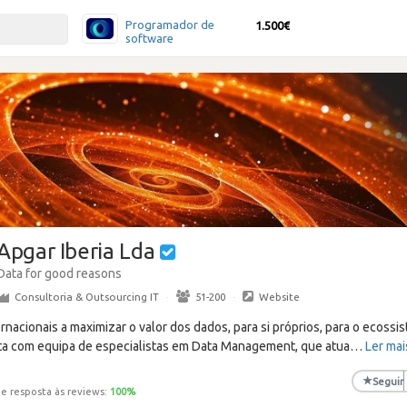
Programador de
1.500€
software
Apgar Iberia Lda
Data for good reasons
Consultoria & Outsourcing IT
·
51-200
·
Website
ernacionais a maximizar o valor dos dados, para si próprios, para o ecos
nta com equipa de especialistas em Data Management, que atua
…
Ler mai
★
Seguir
e resposta às reviews:
100
%