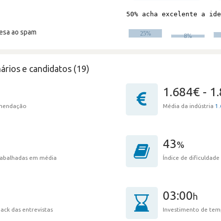
resa ao spam
ários e candidatos (19)
1.684€ - 1
omendação
Média da indústria
1.
43
%
trabalhadas em média
Índice de dificuldade
03:00
h
ack das entrevistas
Investimento de tem