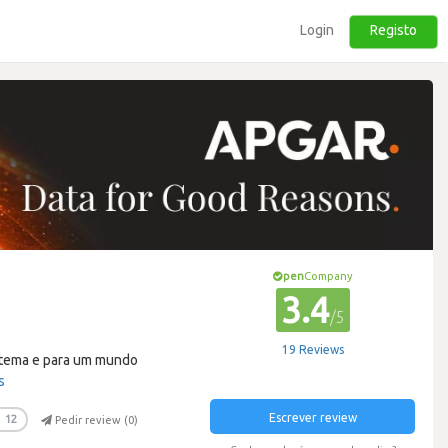
Login
Registo
pen
Company
3.4
/5
19 Reviews
sistema e para um mundo
s
Escrever review
12
Pedir review (
0
)