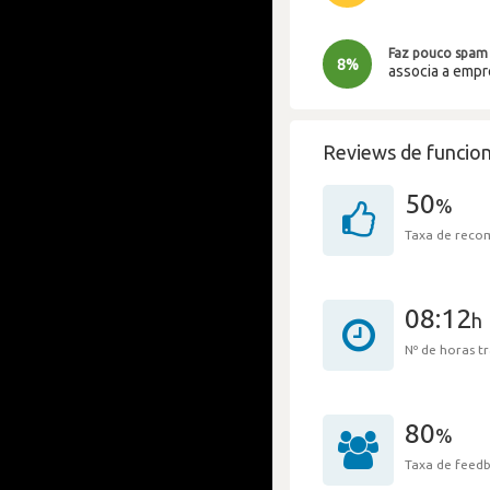
Faz pouco spam
8%
associa a emp
Reviews de funcion
50
%
Taxa de rec
08:12
h
Nº de horas 
80
%
Taxa de feedb