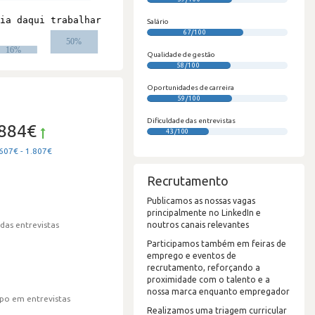
Salário
67/100
Qualidade de gestão
58/100
Oportunidades de carreira
59/100
Dificuldade das entrevistas
.884€
43/100
607€ - 1.807€
Recrutamento
Publicamos as nossas vagas
principalmente no LinkedIn e
noutros canais relevantes
 das entrevistas
Participamos também em feiras de
emprego e eventos de
recrutamento, reforçando a
proximidade com o talento e a
nossa marca enquanto empregador
po em entrevistas
Realizamos uma triagem curricular