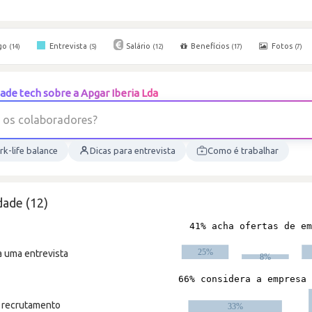
go
Entrevista
Salário
Benefícios
Fotos
(14)
(5)
(12)
(17)
(7)
de tech sobre a Apgar Iberia Lda
o
d
a
r
o
b
a
l
o
c
s
o
k-life balance
Dicas para entrevista
Como é trabalhar
dade (12)
a uma entrevista
m recrutamento