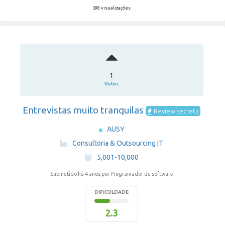
398 visualizações
1
Votos
Entrevistas muito tranquilas
Review secreta
AUSY
·
Consultoria & Outsourcing IT
·
5,001-10,000
Submetido há 4 anos
por Programador de software
DIFICULDADE
2.3