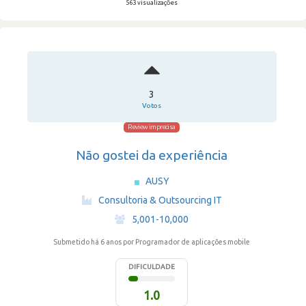
563 visualizações
3
Votos
Review imprecisa
Não gostei da experiência
AUSY
·
Consultoria & Outsourcing IT
·
5,001-10,000
Submetido há 6 anos
por Programador de aplicações mobile
DIFICULDADE
1.0