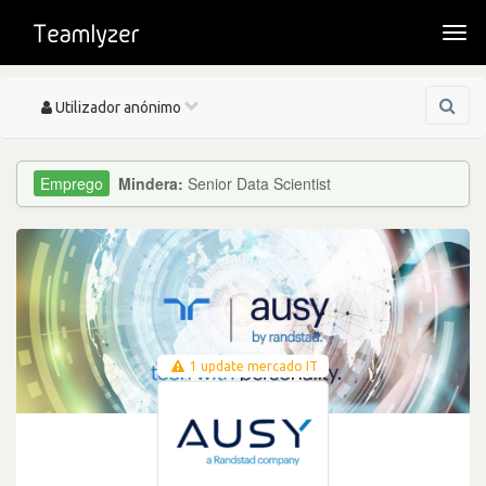
Togg
navi
Toggle
Utilizador anónimo
navigation
Mindera:
Senior Data Scientist
1 update mercado IT