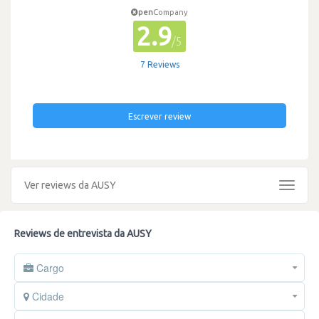
pen
Company
2.9
/5
7 Reviews
Escrever review
Ver reviews da AUSY
Toggle
navigat
Reviews de entrevista da AUSY
Cargo
Cidade