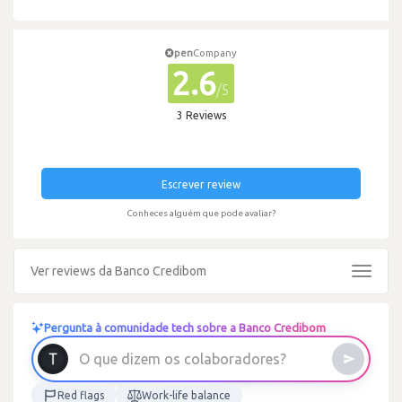
pen
Company
2.6
/5
3 Reviews
Escrever review
Conheces alguém que pode avaliar?
Ver reviews da Banco Credibom
Toggle
navigat
Pergunta à comunidade tech sobre a Banco Credibom
?
s
e
r
o
d
a
O
q
u
e
d
i
z
e
m
o
s
c
o
l
a
b
o
r
Red flags
Work-life balance