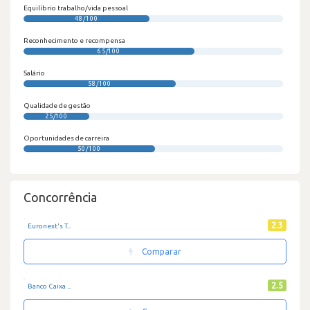
Equilíbrio trabalho/vida pessoal
48/100
Reconhecimento e recompensa
65/100
Salário
58/100
Qualidade de gestão
25/100
Oportunidades de carreira
50/100
Concorrência
2.3
Euronext's T...
Comparar
2.5
Banco Caixa ...