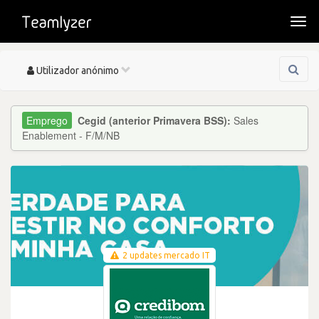
Togg
navi
Toggle
Utilizador anónimo
navigation
Cegid (anterior Primavera BSS):
Sales
Enablement - F/M/NB
2 updates mercado IT