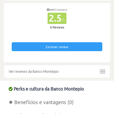
pen
Company
2.5
/5
8 Reviews
Escrever review
Ver reviews da Banco Montepio
Toggle
navigat
Perks e cultura da Banco Montepio
✸ Benefícios e vantagens (0)