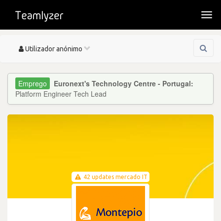
Togg
navi
Toggle
Utilizador anónimo
navigation
Euronext's Technology Centre - Portugal:
Platform Engineer Tech Lead
42 updates mercado IT