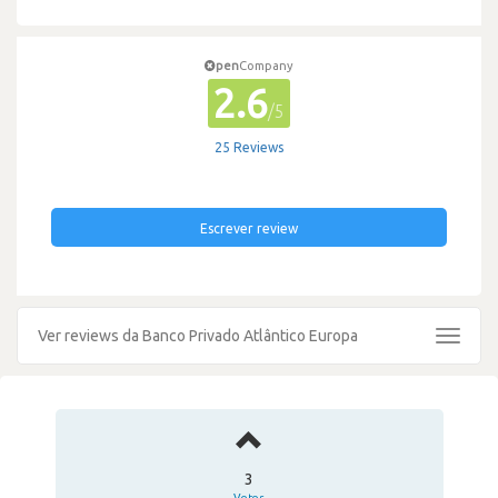
pen
Company
2.6
/5
25 Reviews
Escrever review
Ver reviews da Banco Privado Atlântico Europa
Toggle
navigat
3
Votos