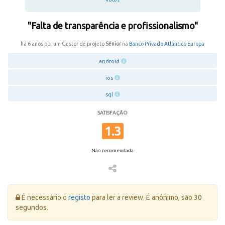
"Falta de transparência e profissionalismo"
há 6 anos por um Gestor de projeto
Sénior
na
Banco Privado Atlântico Europa
android
ios
sql
SATISFAÇÃO
1.3
Não recomendada
Erro:
É necessário o
registo
para ler a review. É anónimo, são 30
segundos.