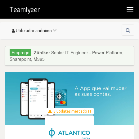
Togg
navi
Toggle
Utilizador anónimo
navigation
Zühlke:
Senior IT Engineer - Power Platform,
Sharepoint, M365
5 updates mercado IT