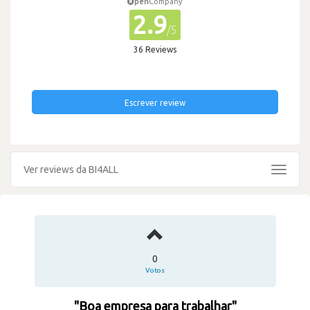
pen
Company
2.9
/5
36 Reviews
Escrever review
Ver reviews da BI4ALL
Toggle
navigat
0
Votos
"Boa empresa para trabalhar"