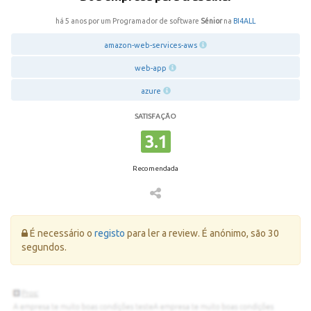
há 5 anos por um Programador de software
Sénior
na
BI4ALL
amazon-web-services-aws
web-app
azure
SATISFAÇÃO
3.1
Recomendada
Erro:
É necessário o
registo
para ler a review. É anónimo, são 30
segundos.