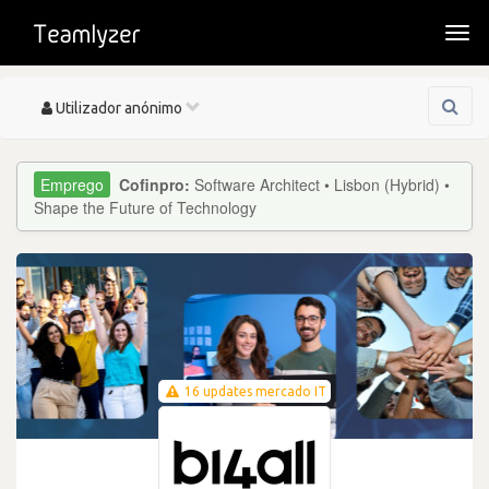
Togg
navi
Toggle
Utilizador anónimo
navigation
Cofinpro:
Software Architect • Lisbon (Hybrid) •
Shape the Future of Technology
16 updates mercado IT