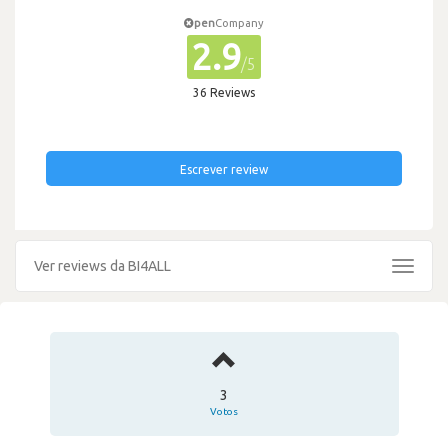
pen
Company
2.9
/5
36 Reviews
Escrever review
Ver reviews da BI4ALL
Toggle
navigat
3
Votos