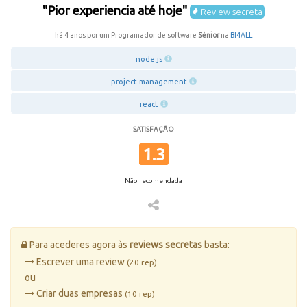
"Pior experiencia até hoje"
Review secreta
há 4 anos por um Programador de software
Sénior
na
BI4ALL
node.js
project-management
react
SATISFAÇÃO
1.3
Não recomendada
Para acederes agora às
reviews secretas
basta:
Escrever uma review
(20 rep)
ou
Criar duas empresas
(10 rep)