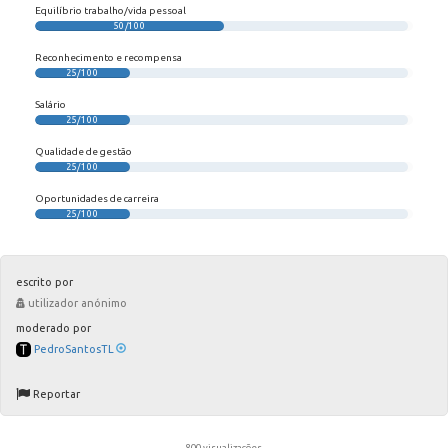
Equilíbrio trabalho/vida pessoal
50/100
Reconhecimento e recompensa
25/100
Salário
25/100
Qualidade de gestão
25/100
Oportunidades de carreira
25/100
escrito por
utilizador anónimo
moderado por
PedroSantosTL
Reportar
800 visualizações