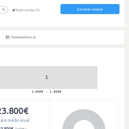
Escrever review
75
Pedir review (
1
)
Testemunhos
(3)
23.800€
lário médio anual
23.800€
(100%)