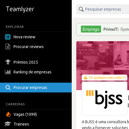
EXPLORAR
PrimeIT:
Syst
Nova review
Procurar reviews
Prémios 2025
Ranking de empresas
18 updates mercado IT
Procurar empresas
CARREIRAS
Vagas (1099)
A BJSS é uma consultora b
Trainees
vindo a fornecer soluções 