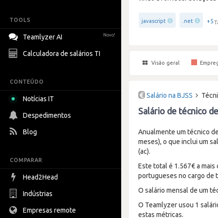
TOOLS
+5
javascript
.net
T
Novo!
Teamlyzer AI
Calculadora de salários TI
Visão geral
Empre
CONTEÚDO
Salário na BJSS
Técni
Notícias IT
Salário de técnico d
Despedimentos
Blog
Anualmente um técnico de
meses), o que inclui um sa
(ac).
COMPARAR
Este total é 1.567€ a mais
portugueses no cargo de t
Head2Head
O salário mensal de um té
Indústrias
O Teamlyzer usou 1 salári
Empresas remote
estas métricas.