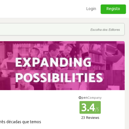
Login
Registo
Escolha dos Editores
pen
Company
3.4
/5
23 Reviews
 três décadas que temos