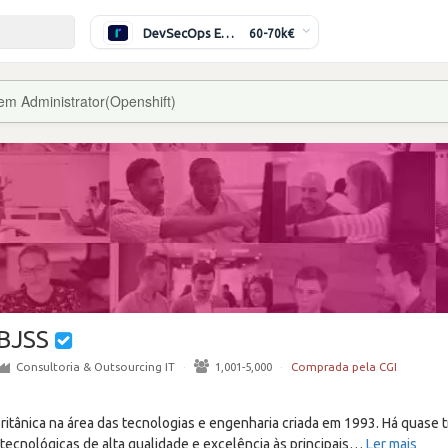
DevSecOps Engineer
60-70k€
em Administrator(Openshift)
BJSS
Consultoria & Outsourcing IT
·
1,001-5,000
·
Comprada pela CGI
ritânica na área das tecnologias e engenharia criada em 1993. Há quase
tecnológicas de alta qualidade e excelência às principais
…
Ler mais