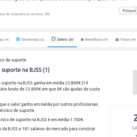
★
Seguir
axa de resposta às reviews:
0
%
go
Entrevista
Salário
Benefícios
Fotos
(11)
(12)
(20)
(17)
(14)
co de suporte
e suporte na BJSS (1)
 suporte na BJSS ganha em média 23.800€ (14
lário bruto de 23.800€ em que 0€ são ajudas de custo
 que o valor ganho em média por outros profissionais
écnico de suporte.
cnico de suporte na BJSS é em média 1.700€.
Sa
o da BJSS e 181 salários do mercado para construir