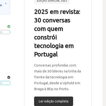
EDIÇÃO ESPECIAL 2025
×
na
2025 em revista:
30 conversas
com quem
ais
constrói
tecnologia em
Portugal
Conversas profundas com
mais de 30 líderes na linha da
frente da tecnologia em
Portugal, desde a Uphold em
ais
Braga à Blip no Porto.
Ler edição completa