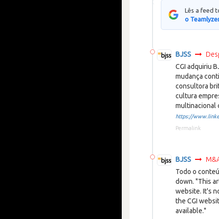
Lês a feed 
o Teamlyzer
BJSS
Des
CGI adquiriu 
mudança contin
consultora bri
cultura empres
multinacional 
https://www.linke
Permalink
BJSS
M&A 
Todo o conteúd
down. "This ar
website. It's n
the CGI websit
available."