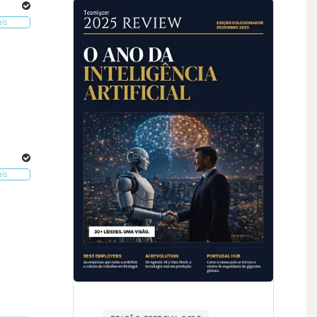
ais
ais