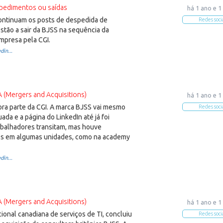
pedimentos ou saídas
há 1 ano e 1
continuam os posts de despedida de
Redes soci
stão a sair da BJSS na sequência da
mpresa pela CGI.
din...
(Mergers and Acquisitions)
há 1 ano e 1
ora parte da CGI. A marca BJSS vai mesmo
Redes soci
ada e a página do LinkedIn até já foi
abalhadores transitam, mas houve
s em algumas unidades, como na academy
din...
(Mergers and Acquisitions)
há 1 ano e 1
cional canadiana de serviços de TI, concluiu
Redes soci