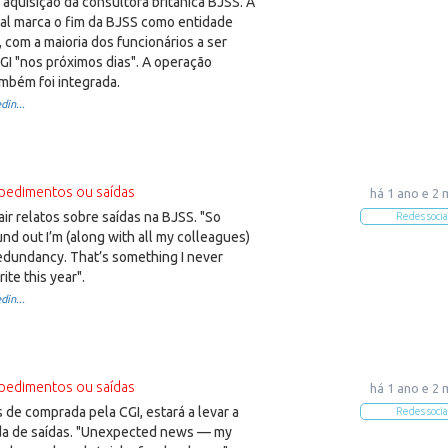
 aquisição da consultora britânica BJSS. A
mal marca o fim da BJSS como entidade
com a maioria dos funcionários a ser
GI "nos próximos dias". A operação
mbém foi integrada.
din...
pedimentos ou saídas
há 1 ano e 2
ir relatos sobre saídas na BJSS. "So
Redes socia
und out I’m (along with all my colleagues)
 redundancy. That’s something I never
ite this year".
din...
pedimentos ou saídas
há 1 ano e 2
 de comprada pela CGI, estará a levar a
Redes socia
a de saídas. "Unexpected news — my