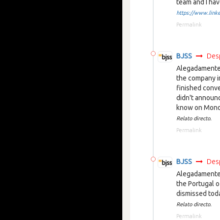
team and I hav
https://www.linke
Permalink
BJSS
Des
Alegadamente 
the company i
finished conve
didn't announ
know on Monda
Relato directo.
Permalink
BJSS
Des
Alegadamente 
the Portugal o
dismissed toda
Relato directo.
Permalink