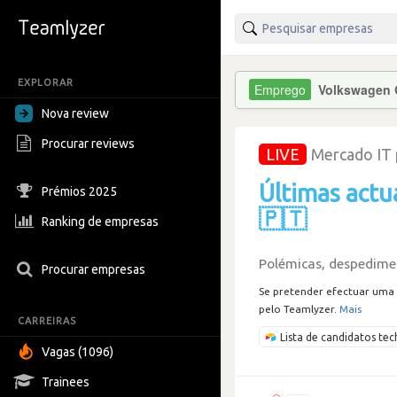
EXPLORAR
Volkswagen G
Nova review
Procurar reviews
LIVE
Mercado IT
Últimas actu
Prémios 2025
🇵🇹
Ranking de empresas
Polémicas, despedimen
Procurar empresas
Se pretender efectuar uma 
pelo Teamlyzer.
Mais
CARREIRAS
Lista de candidatos t
Vagas (1096)
Trainees