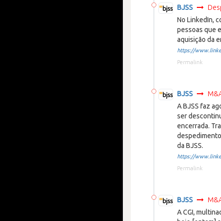
BJSS
Des
No LinkedIn, 
pessoas que e
aquisição da e
https://www.linke
Permalink
BJSS
M&A 
A BJSS faz ag
ser descontinu
encerrada. Tr
despedimento
da BJSS.
https://www.linke
Permalink
BJSS
M&A 
A CGI, multina