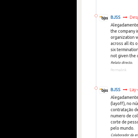
BJSS
Des
Alegadamente 
the company i
organization w
across all its o
six terminati
not given the 
Relato directo.
Permalink
BJSS
Lay-
Alegadamente 
(layoff), no 
contratação d
numero de col
corte de pess
pelo mundo.
Colaborador da e