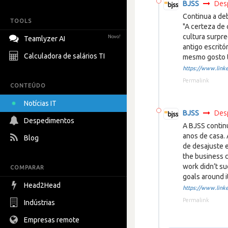
BJSS
Des
Continua a de
TOOLS
"A certeza de 
cultura surpr
Novo!
Teamlyzer AI
antigo escritó
Calculadora de salários TI
mesmo gosto t
https://www.linke
Permalink
CONTEÚDO
Notícias IT
BJSS
Des
Despedimentos
A BJSS continu
anos de casa. 
Blog
de desajuste e
the business c
work didn’t su
COMPARAR
goals around it
Head2Head
https://www.linke
Permalink
Indústrias
Empresas remote