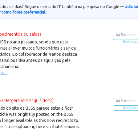
todos os dias? Segue o mercado IT também na pesquisa do Google —
adicio
 como fonte preferencial.
pedimentos ou saídas
há 5 meses
BJSS no ano passado, sendo que esta
Redes soci
ua a levar muitos funcionários a sair da
tânica. Ex-colaborador de 4 anos destaca
arial positiva antes da aquisição pela
canadiana.
din...
(Mergers and Acquisitions)
há 9 meses
o do site da BJSS parece estar a ficar
Redes soci
ticle was originally posted on the BJSS
o longer available as this now redirects to
e. I'm re-uploading here so that it remains