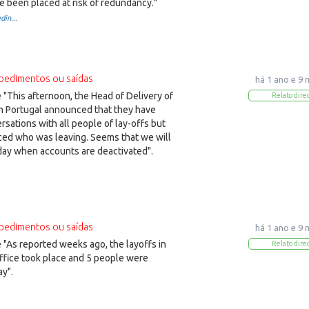
e been placed at risk of redundancy."
din...
pedimentos ou saídas
há 1 ano e 9
"This afternoon, the Head of Delivery of
Relato dire
n Portugal announced that they have
rsations with all people of lay-offs but
ced who was leaving. Seems that we will
y when accounts are deactivated".
pedimentos ou saídas
há 1 ano e 9
"As reported weeks ago, the layoffs in
Relato dire
ffice took place and 5 people were
y".