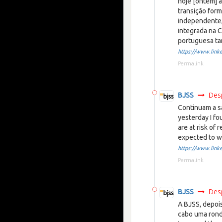
hoje [ontem] a
transição for
independente, 
integrada na C
portuguesa ta
https://www.linke
Permalink
BJSS
Des
Continuam a sa
yesterday I fo
are at risk of
expected to wr
https://www.linke
Permalink
BJSS
Des
A BJSS, depois
cabo uma rond