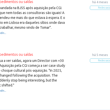
pedimentos ou saídas
há 4 meses
bandada na BJSS após aquisição pela CGI.
Redes soci
que nem todas as consultoras são iguais! A
eendeu-me mais do que estava à espera. E o
rio em Lisboa era daqueles sítios onde dava
rabalhar, mesmo vindo de Tomar".
din...
pedimentos ou saídas
há 5 meses
a a ver saídas, agora um Director com +30
Redes soci
Aquisição pela CGI começa a ser case study
 choque cultural pós-aquisição. "In 2025,
hanged following the acquisition. The
ddenly stop being interesting, but the
 shifted."
din...