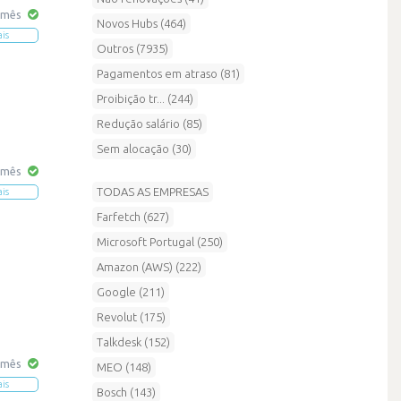
 mês
Novos Hubs (464)
ais
Outros (7935)
Pagamentos em atraso (81)
Proibição tr... (244)
Redução salário (85)
Sem alocação (30)
 mês
TODAS AS EMPRESAS
ais
Farfetch (627)
Microsoft Portugal (250)
Amazon (AWS) (222)
Google (211)
Revolut (175)
Talkdesk (152)
 mês
MEO (148)
ais
Bosch (143)