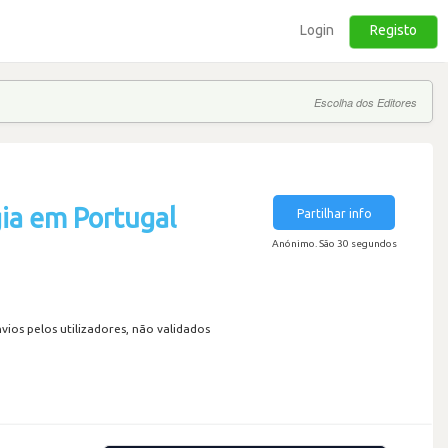
Login
Registo
Escolha dos Editores
ia em Portugal
Partilhar info
Anónimo. São 30 segundos
os pelos utilizadores, não validados