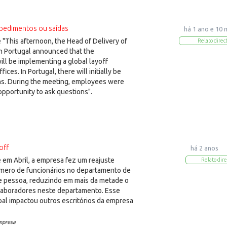
pedimentos ou saídas
há 1 ano e 10
"This afternoon, the Head of Delivery of
Relato direc
n Portugal announced that the
ill be implementing a global layoff
ffices. In Portugal, there will initially be
ons. During the meeting, employees were
opportunity to ask questions".
off
há 2 anos
em Abril, a empresa fez um reajuste
Relato dire
número de funcionários no departamento de
e pessoa, reduzindo em mais da metade o
aboradores neste departamento. Esse
oal impactou outros escritórios da empresa
mpresa