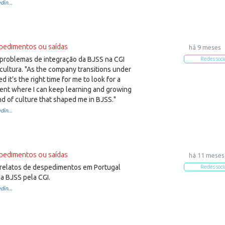
din...
pedimentos ou saídas
há 9 meses
problemas de integração da BJSS na CGI
Redes soci
cultura. "As the company transitions under
zed it’s the right time for me to look for a
nt where I can keep learning and growing
nd of culture that shaped me in BJSS."
din...
pedimentos ou saídas
há 11 meses
relatos de despedimentos em Portugal
Redes soci
a BJSS pela CGI.
din...