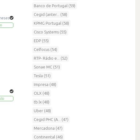
Banco de Portugal (59)
Cegid (anter... (58)
 meses
KPMG Portugal (58)
to
Cisco Systems (55)
EDP (55)
Celfocus (54)
RTP- Rádio e... (52)
Sonae MC (51)
Tesla (51)
Impresa (48)
OLX (48)
cto
tb.lx (48)
Uber (48)
Cegid PHC (A... (47)
Mercadona (47)
Continental (46)