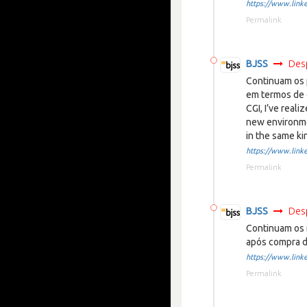
https://www.linke
Permalink
BJSS
Des
Continuam os 
em termos de 
CGI, I’ve reali
new environme
in the same ki
https://www.linke
Permalink
BJSS
Des
Continuam os 
após compra d
https://www.linke
Permalink