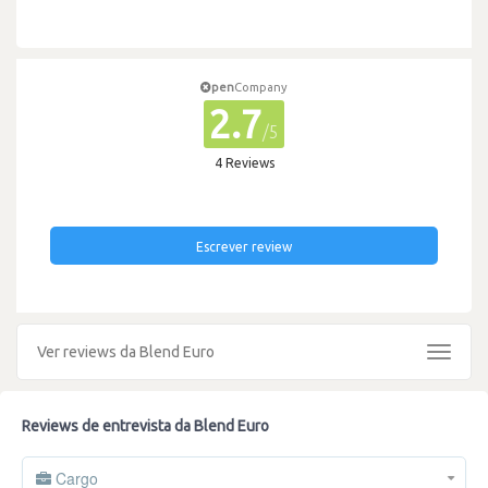
pen
Company
2.7
/5
4 Reviews
Escrever review
Ver reviews da Blend Euro
Toggle
navigat
Reviews de entrevista da Blend Euro
Cargo