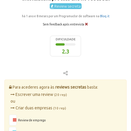
Review secreta
há 1 ano e 8 meses por um Programador de software na
Bloq.it
Sem feedback após entrevista
DIFICULDADE
2.3
Para acederes agora às
reviews secretas
basta:
Escrever uma review
(20 rep)
ou
Criar duas empresas
(10 rep)
Review de emprego