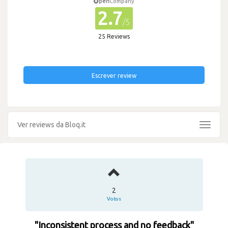
pen
Company
2.7
/5
25 Reviews
Escrever review
Ver reviews da Bloq.it
Toggle
navigat
2
Votos
"Inconsistent process and no feedback"