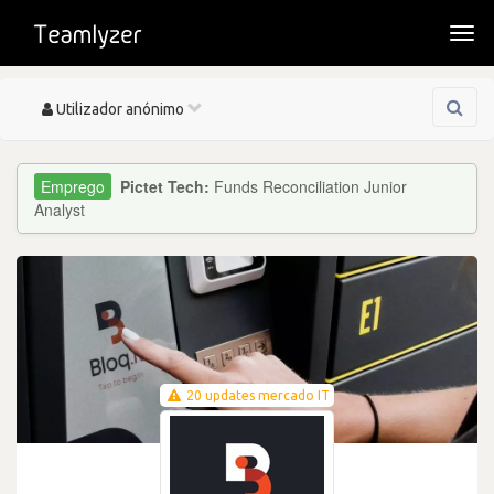
Togg
navi
Toggle
Utilizador anónimo
navigation
Pictet Tech:
Funds Reconciliation Junior
Analyst
20 updates mercado IT