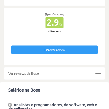
pen
Company
2.9
/5
4 Reviews
Escrever review
Ver reviews da Bose
Toggle
navigat
Salários na Bose
Analistas e programadores, de software, web e