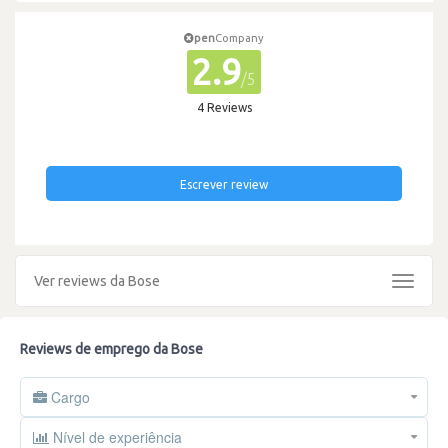
pen
Company
2.9
/5
4 Reviews
Escrever review
Ver reviews da Bose
Toggle
navigat
Reviews de emprego da Bose
Cargo
Nível de experiência