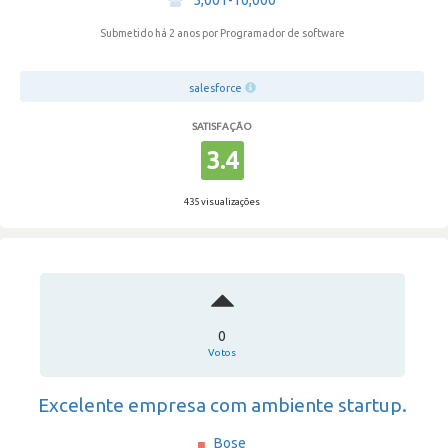
5,001-10,000
Submetido há 2 anos
por Programador de software
salesforce
SATISFAÇÃO
3.4
435 visualizações
0
Votos
Excelente empresa com ambiente startup.
Bose