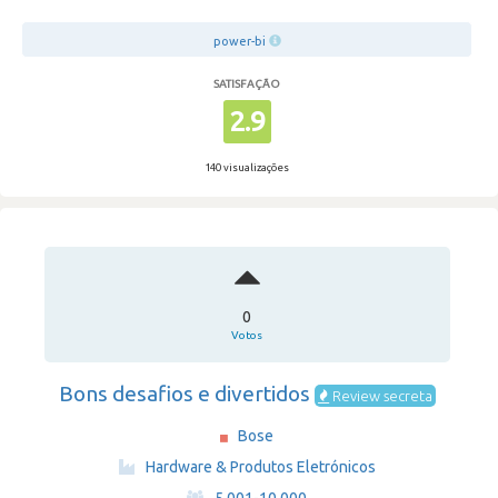
power-bi
SATISFAÇÃO
2.9
140 visualizações
0
Votos
Bons desafios e divertidos
Review secreta
Bose
·
Hardware & Produtos Eletrónicos
·