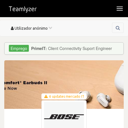
Togg
navi
Toggle
Utilizador anónimo
navigation
PrimeIT:
Client Connectivity Suport Engineer
6 updates mercado IT