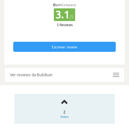
pen
Company
3.1
/5
5 Reviews
Escrever review
Ver reviews da Buildium
Toggle
navigat
2
Votos