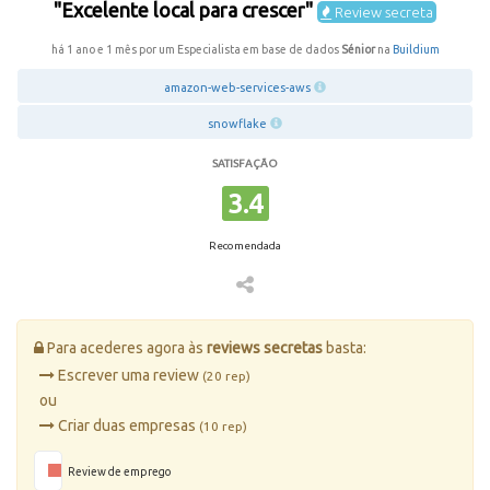
"Excelente local para crescer"
Review secreta
há 1 ano e 1 mês por um Especialista em base de dados
Sénior
na
Buildium
amazon-web-services-aws
snowflake
SATISFAÇÃO
3.4
Recomendada
Para acederes agora às
reviews secretas
basta:
Escrever uma review
(20 rep)
ou
Criar duas empresas
(10 rep)
Review de emprego