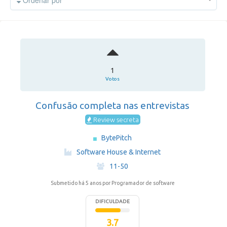
Ordenar por
1
Votos
Confusão completa nas entrevistas
Review secreta
BytePitch
·
Software House & Internet
·
11-50
Submetido há 5 anos
por Programador de software
DIFICULDADE
3.7