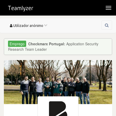
Togg
navi
Toggle
Utilizador anónimo
navigation
Checkmarx Portugal:
Application Security
Research Team Leader