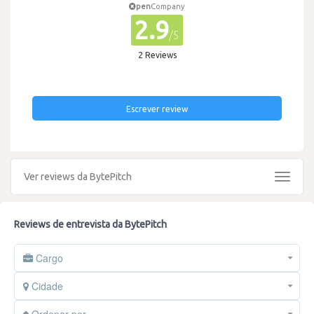
pen
Company
2.9
/5
2 Reviews
Escrever review
Ver reviews da BytePitch
Toggle
navigat
Reviews de entrevista da BytePitch
Cargo
Cidade