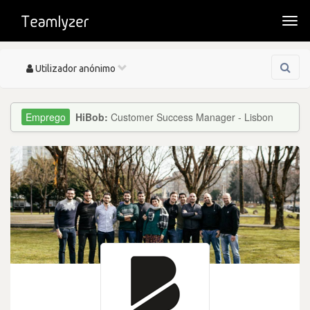
Togg
navi
Toggle
Utilizador anónimo
navigation
HiBob:
Customer Success Manager - Lisbon