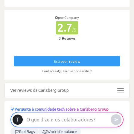
pen
Company
2.7
/5
3 Reviews
Escrever review
Conheces alguém que pode avaliar?
Ver reviews da Carlsberg Group
Toggle
navigat
Pergunta à comunidade tech sobre a Carlsberg Group
?
s
e
r
o
d
a
r
o
b
a
l
o
O
q
u
e
d
i
z
e
m
o
s
c
Red flags
Work-life balance