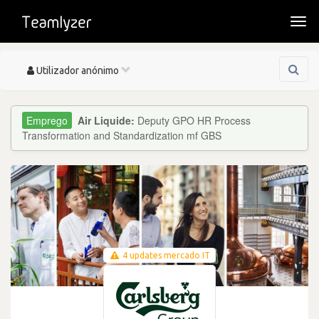
Togg
navi
Toggle
Utilizador anónimo
navigation
Air Liquide:
Deputy GPO HR Process
Transformation and Standardization mf GBS
4 updates mercado IT