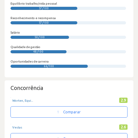
Equilíbrio trabalho/vida pessoal
57/100
Reconhecimento e recompensa
57/100
Salário
50/100
Qualidade de gestão
48/100
Oportunidades de carreira
66/100
Concorrência
2.9
Worten, Equi...
Comparar
2.6
Vestas