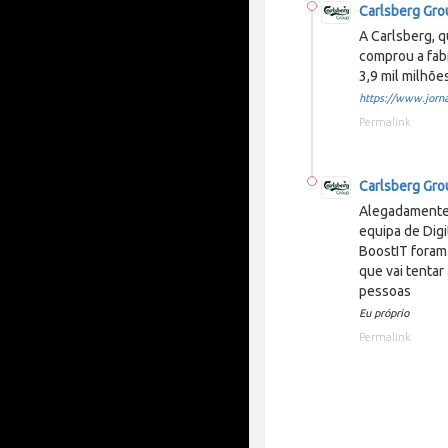
Carlsberg Gro
A Carlsberg, 
comprou a fabr
3,9 mil milhõe
https://www.jorna
Permalink
Carlsberg Gro
Alegadamente 
equipa de Digi
BoostIT foram 
que vai tentar
pessoas
Eu próprio
Permalink