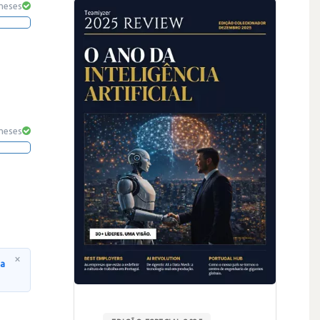
 meses
 meses
×
na