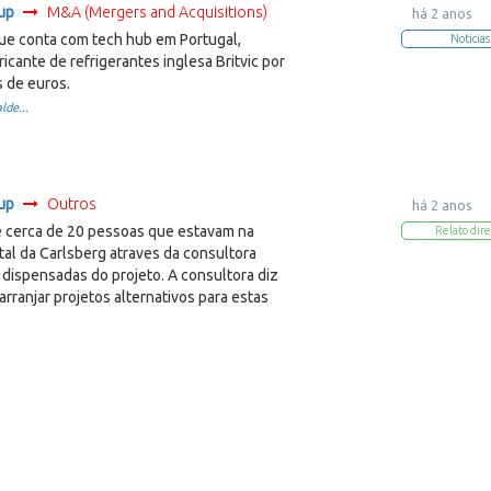
up
M&A (Mergers and Acquisitions)
há 2 anos
que conta com tech hub em Portugal,
Noticias
icante de refrigerantes inglesa Britvic por
s de euros.
lde...
up
Outros
há 2 anos
cerca de 20 pessoas que estavam na
Relato dire
tal da Carlsberg atraves da consultora
dispensadas do projeto. A consultora diz
 arranjar projetos alternativos para estas