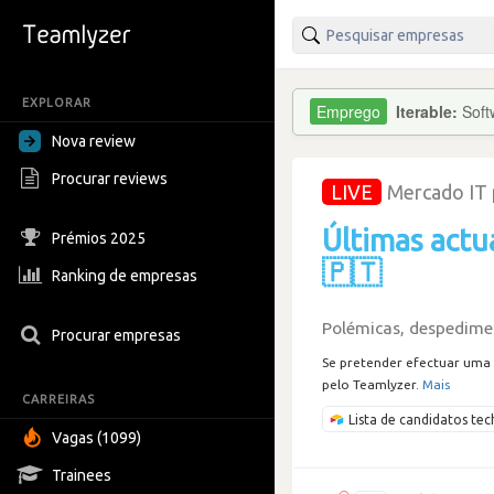
EXPLORAR
Iterable:
Soft
Nova review
Procurar reviews
LIVE
Mercado IT
Últimas actu
Prémios 2025
🇵🇹
Ranking de empresas
Polémicas, despedimen
Procurar empresas
Se pretender efectuar uma 
pelo Teamlyzer.
Mais
CARREIRAS
Lista de candidatos t
Vagas (1099)
Trainees