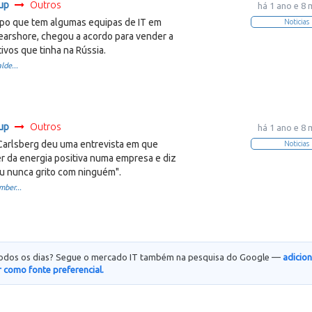
up
Outros
há 1 ano e 8
upo que tem algumas equipas de IT em
Noticias
earshore, chegou a acordo para vender a
ivos que tinha na Rússia.
lde...
up
Outros
há 1 ano e 8
arlsberg deu uma entrevista em que
Noticias
r da energia positiva numa empresa e diz
 nunca grito com ninguém".
ber...
todos os dias? Segue o mercado IT também na pesquisa do Google —
adicio
 como fonte preferencial.