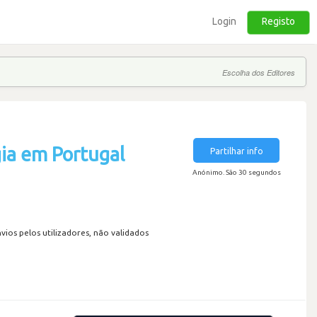
Login
Registo
Escolha dos Editores
ia em Portugal
Partilhar info
Anónimo. São 30 segundos
os pelos utilizadores, não validados