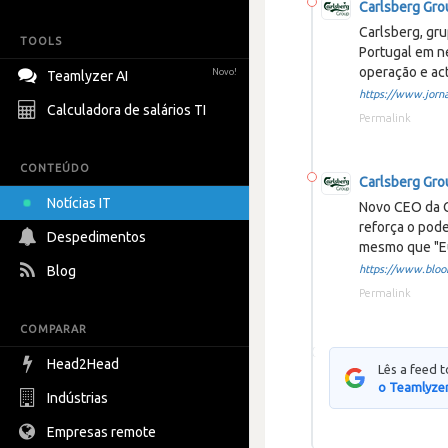
Carlsberg Gro
Carlsberg, gr
TOOLS
Portugal em n
operação e act
Novo!
Teamlyzer AI
https://www.jorna
Calculadora de salários TI
Permalink
CONTEÚDO
Carlsberg Gro
Notícias IT
Novo CEO da C
reforça o pode
Despedimentos
mesmo que "Eu
Blog
https://www.bloom
Permalink
COMPARAR
Head2Head
Lês a feed 
o Teamlyzer
Indústrias
Empresas remote