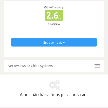
pen
Company
2.6
/5
1 Review
Escrever review
Ver reviews da China Systems
Toggle
navigat
Ainda não há salários para mostrar...