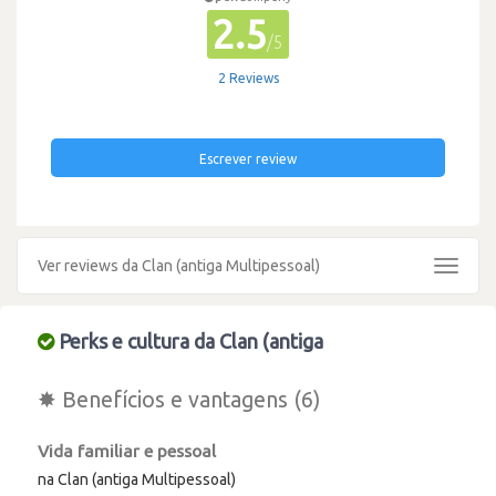
2.5
/5
2 Reviews
Escrever review
Ver reviews da Clan (antiga Multipessoal)
Toggle
navigat
Perks e cultura da Clan (antiga
✸ Benefícios e vantagens (6)
Vida familiar e pessoal
na Clan (antiga Multipessoal)