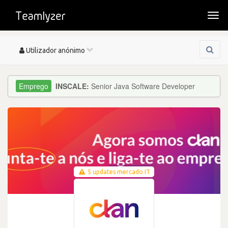
Togg
navi
Toggle
Utilizador anónimo
navigation
INSCALE:
Senior Java Software Developer
5 updates mercado IT