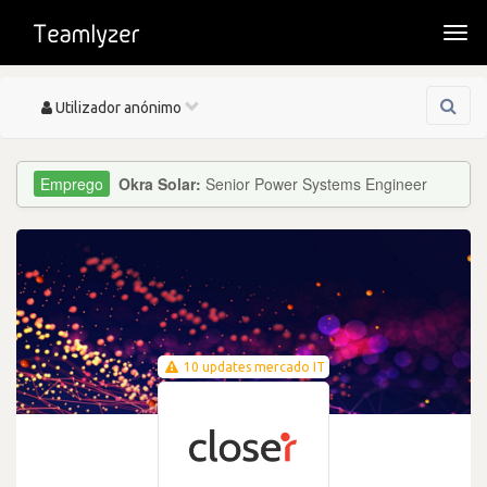
Togg
navi
Toggle
Utilizador anónimo
navigation
Okra Solar:
Senior Power Systems Engineer
10 updates mercado IT