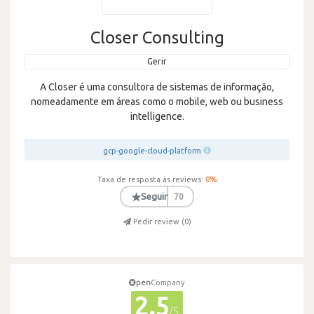
Closer Consulting
Gerir
A Closer é uma consultora de sistemas de informação,
nomeadamente em áreas como o mobile, web ou business
intelligence.
gcp-google-cloud-platform
Taxa de resposta às reviews:
0
%
★
Seguir
70
Pedir review (
0
)
pen
Company
2.5
/5