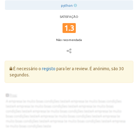
python
SATISFAÇÃO
1.3
Não recomendada
Erro:
É necessário o
registo
para ler a review. É anónimo, são 30
segundos.