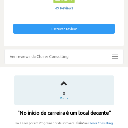
49 Reviews
Escrever review
Ver reviews da Closer Consulting
Toggle
navigat
0
Votos
"No início de carreira é um local decente"
há 7 anos por um Programador de software
Júnior
na
Closer Consulting