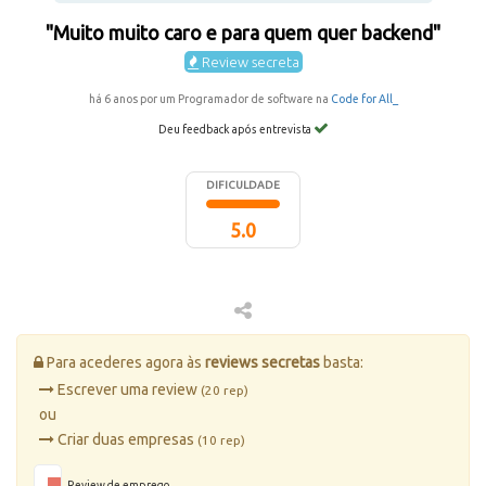
"Muito muito caro e para quem quer backend"
Review secreta
há 6 anos por um Programador de software na
Code for All_
Deu feedback após entrevista
DIFICULDADE
5.0
Para acederes agora às
reviews secretas
basta:
Escrever uma review
(20 rep)
ou
Criar duas empresas
(10 rep)
Review de emprego