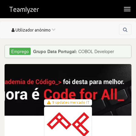
Togg
navi
Toggle
Utilizador anónimo
navigation
Grupo Data Portugal:
COBOL Developer
9 updates mercado IT