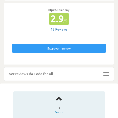
pen
Company
2.9
/5
12 Reviews
Escrever review
Ver reviews da Code for All_
Toggle
navigat
3
Votos