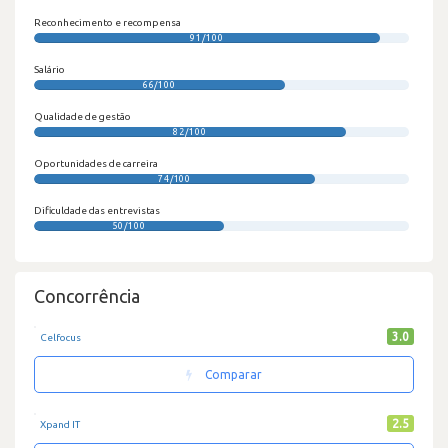
Reconhecimento e recompensa
91/100
Salário
66/100
Qualidade de gestão
82/100
Oportunidades de carreira
74/100
Dificuldade das entrevistas
50/100
Concorrência
3.0
Celfocus
Comparar
2.5
Xpand IT