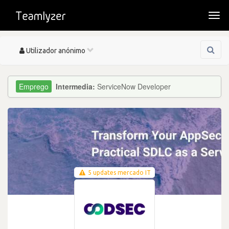
Togg
navi
Toggle
Utilizador anónimo
navigation
Intermedia:
ServiceNow Developer
5 updates mercado IT