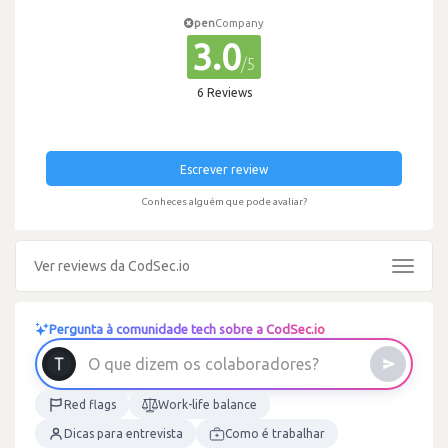
pen
Company
3.0
/5
6 Reviews
Escrever review
Conheces alguém que pode avaliar?
Ver reviews da CodSec.io
Toggle
navigat
Pergunta à comunidade tech sobre a CodSec.io
O
q
u
e
d
i
z
e
m
o
s
c
o
l
a
b
o
r
a
d
o
r
e
s
?
Red flags
Work-life balance
Dicas para entrevista
Como é trabalhar