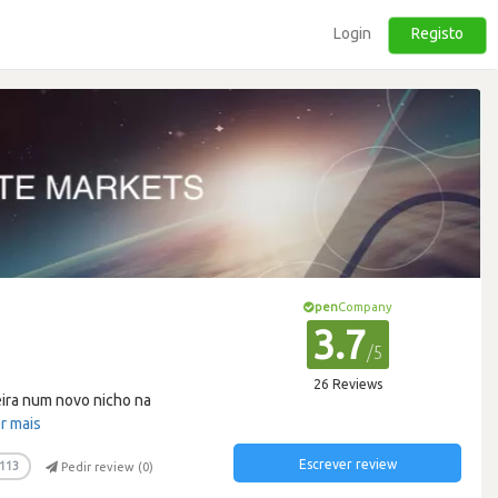
Login
Registo
pen
Company
3.7
/5
26 Reviews
ira num novo nicho na
r mais
Escrever review
113
Pedir review (
0
)