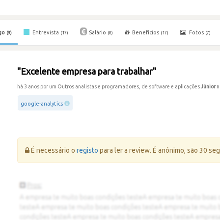
go
Entrevista
Salário
Benefícios
Fotos
(9)
(17)
(8)
(17)
(7)
"Excelente empresa para trabalhar"
há 3 anos por um Outros analistas e programadores, de software e aplicações
Júnior
n
google-analytics
Erro:
É necessário o
registo
para ler a review. É anónimo, são 30 se