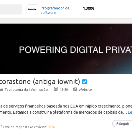
Programador de
1.300€
software
corastone (antiga iownit)
Tecnologia da Informação
·
11-50
·
Website
 de serviços financeiros baseada nos EUA em rápido crescimento, pione
imento. Estamos a construir a plataforma de mercados de capitais de
…
Le
★
Seguir
+4
Taxa de resposta às reviews:
33
%