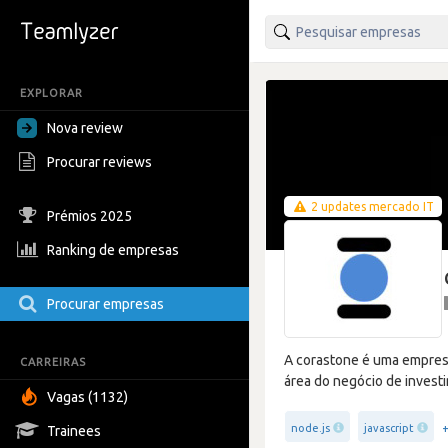
EXPLORAR
Nova review
Procurar reviews
2 updates mercado IT
Prémios 2025
Ranking de empresas
Procurar empresas
A corastone é uma empresa
CARREIRAS
área do negócio de invest
Vagas (1132)
node.js
javascript
Trainees