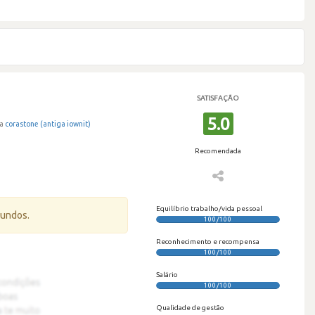
SATISFAÇÃO
5.0
a
corastone (antiga iownit)
Recomendada
Equilíbrio trabalho/vida pessoal
gundos.
100/100
Reconhecimento e recompensa
100/100
Salário
100/100
Qualidade de gestão