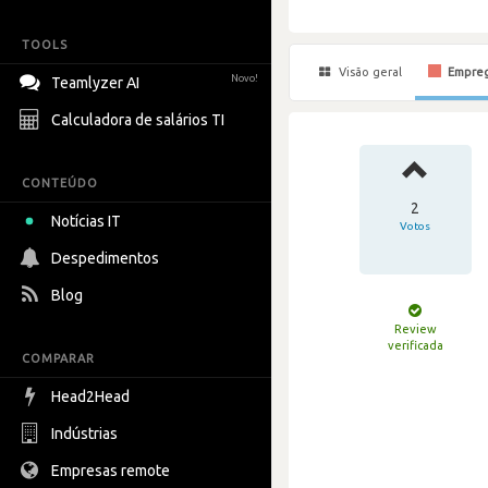
TOOLS
Visão geral
Empre
Novo!
Teamlyzer AI
Calculadora de salários TI
CONTEÚDO
2
Notícias IT
Votos
Despedimentos
Blog
Review
verificada
COMPARAR
Head2Head
Indústrias
Empresas remote