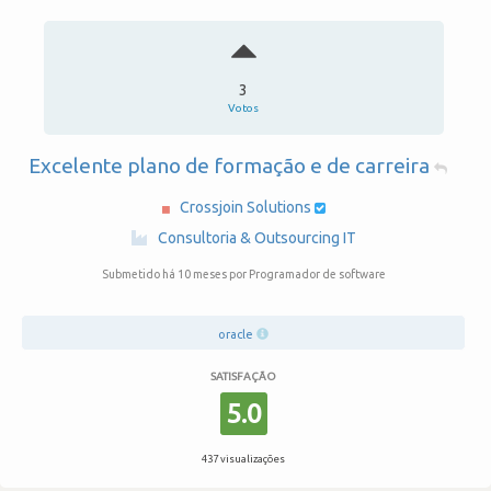
3
Votos
Excelente plano de formação e de carreira
Crossjoin Solutions
·
Consultoria & Outsourcing IT
Submetido há 10 meses
por Programador de software
oracle
SATISFAÇÃO
5.0
437 visualizações