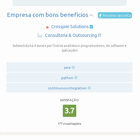
Empresa com bons benefícios
Review secreta
Crossjoin Solutions
·
Consultoria & Outsourcing IT
Submetido há 4 meses
por Outros analistas e programadores, de software e
aplicações
java
python
continuous-integration
SATISFAÇÃO
3.7
177 visualizações