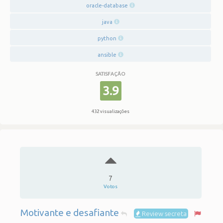
oracle-database
java
python
ansible
SATISFAÇÃO
3.9
432 visualizações
7
Votos
Motivante e desafiante
Review secreta