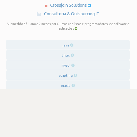
Crossjoin Solutions
·
Consultoria & Outsourcing IT
Submetido há 1 ano e 2 meses
por Outros analistas e programadores, de software e
aplicações
java
linux
mysql
scripting
oracle
SATISFAÇÃO
4.2
363 visualizações