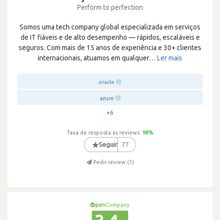
Perform to perfection
Somos uma tech company global especializada em serviços
de IT fiáveis e de alto desempenho — rápidos, escaláveis e
seguros. Com mais de 15 anos de experiência e 30+ clientes
internacionais, atuamos em qualquer
…
Ler mais
oracle
azure
+6
Taxa de resposta às reviews:
98
%
★
Seguir
77
Pedir review (
1
)
pen
Company