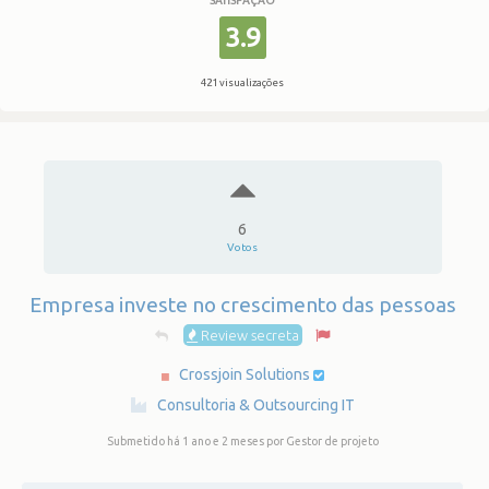
SATISFAÇÃO
3.9
421 visualizações
6
Votos
Empresa investe no crescimento das pessoas
Review secreta
Crossjoin Solutions
·
Consultoria & Outsourcing IT
Submetido há 1 ano e 2 meses
por Gestor de projeto