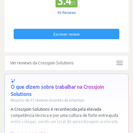
3.4
/5
90 Reviews
Escrever review
Ver reviews da Crossjoin Solutions
Toggle
navigat
O que dizem sobre trabalhar na Crossjoin
Solutions
Resumo de 37 reviews recentes de emprego
A Crossjoin Solutions é reconhecida pela elevada
competência técnica e por uma cultura de forte entreajuda
entre colegas, sendo um local de aprendizagem acelerada
para perfis juniores através da sua academia.
…
Ler mais