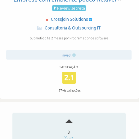
Review secreta
Crossjoin Solutions
·
Consultoria & Outsourcing IT
Submetido há 2 meses
por Programador de software
mysql
SATISFAÇÃO
2.1
177 visualizações
3
Votos