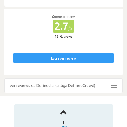
pen
Company
2.7
/5
15 Reviews
Escrever review
Ver reviews da Defined.ai (antiga DefinedCrowd)
Toggle
navigat
1
Votos