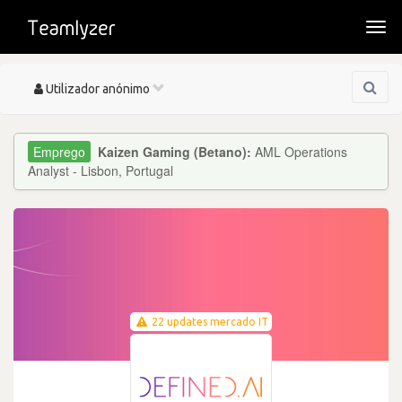
Togg
navi
Toggle
Utilizador anónimo
navigation
Kaizen Gaming (Betano):
AML Operations
Analyst - Lisbon, Portugal
22 updates mercado IT