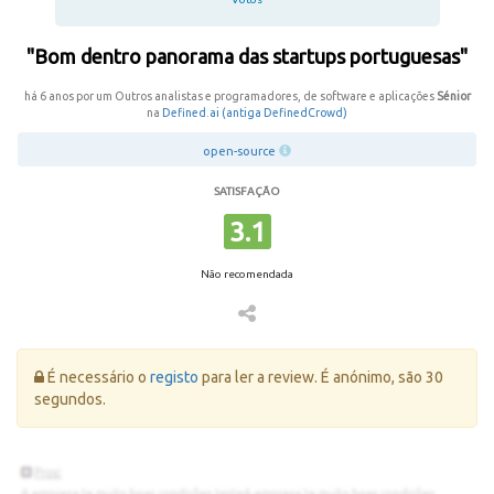
"Bom dentro panorama das startups portuguesas"
há 6 anos por um Outros analistas e programadores, de software e aplicações
Sénior
na
Defined.ai (antiga DefinedCrowd)
open-source
SATISFAÇÃO
3.1
Não recomendada
Erro:
É necessário o
registo
para ler a review. É anónimo, são 30
segundos.