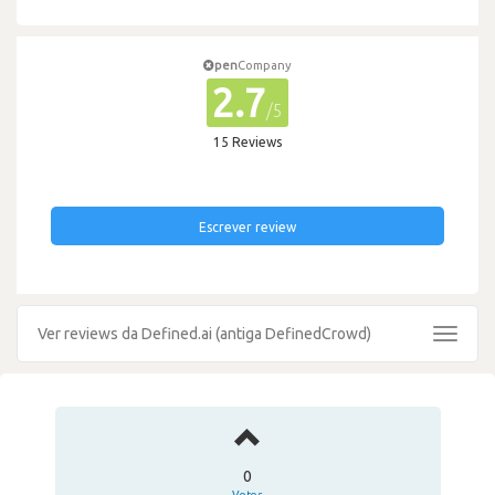
pen
Company
2.7
/5
15 Reviews
Escrever review
Ver reviews da Defined.ai (antiga DefinedCrowd)
Toggle
navigat
0
Votos