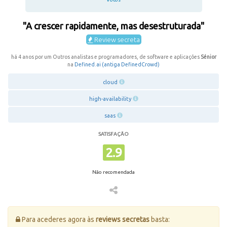
"A crescer rapidamente, mas desestruturada"
Review secreta
há 4 anos por um Outros analistas e programadores, de software e aplicações
Sénior
na
Defined.ai (antiga DefinedCrowd)
cloud
high-availability
saas
SATISFAÇÃO
2.9
Não recomendada
Para acederes agora às
reviews secretas
basta: