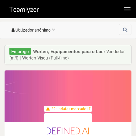
Togg
navi
Toggle
Utilizador anónimo
navigation
Worten, Equipamentos para o Lar.:
Vendedor
(m/f) | Worten Viseu (Full-time)
22 updates mercado IT