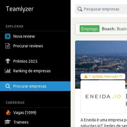
EXPLORAR
Bosch:
Busin
Nova review
Procurar reviews
Prémios 2025
Ranking de empresas
1 update mercado IT
Procurar empresas
CARREIRAS
Vagas (1099)
A Eneida é uma empresa p
Trainees
soluções IoT (redes de sen