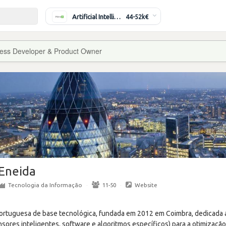
Artificial Intelligence Engineer
44-52k€
ess Developer & Product Owner
Eneida
Tecnologia da Informação
·
11-50
·
Website
ortuguesa de base tecnológica, fundada em 2012 em Coimbra, dedicada 
sores inteligentes, software e algoritmos específicos) para a otimização