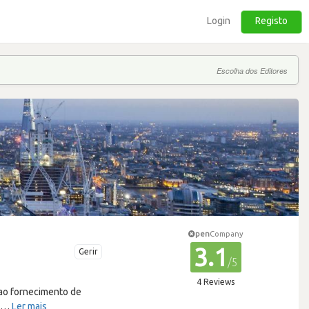
Login
Registo
Escolha dos Editores
pen
Company
3.1
Gerir
/5
4 Reviews
ao fornecimento de
…
Ler mais