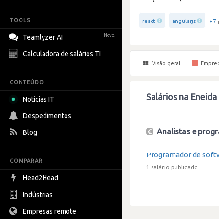
TOOLS
+7
react
angularjs
Novo!
Teamlyzer AI
Calculadora de salários TI
Visão geral
Empre
CONTEÚDO
Salários na Eneida
Notícias IT
Despedimentos
Analistas e progr
Blog
Programador de soft
COMPARAR
1 salário publicado
Head2Head
Indústrias
Empresas remote