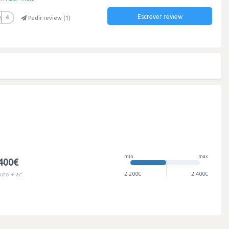
Escrever review
r
4
Pedir review (
1
)
min
max
.400€
2.200€
2.400€
uto + ac