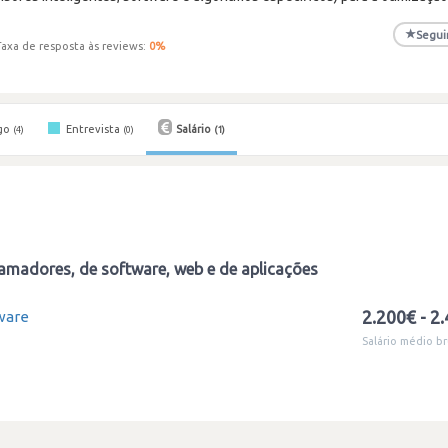
★
Segui
Taxa de resposta às reviews:
0
%
go
Entrevista
Salário
(4)
(0)
(1)
amadores, de software, web e de aplicações
2.200€ - 2
ware
Salário médio br