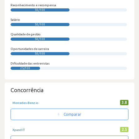
Reconhecimento e recompensa
50/100
Salário
50/100
Qualidade de gestão
50/100
Oportunidades de carreira
50/100
Dificuldade das entrevistas
25/100
Concorrência
3.8
Mercedes-Benz.io
Comparar
2.5
Xpand IT