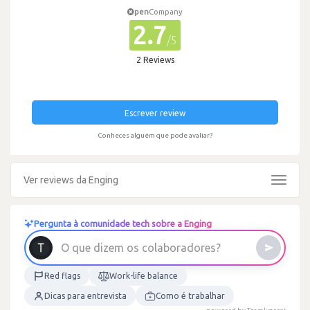
pen
Company
2.7
/5
2 Reviews
Escrever review
Conheces alguém que pode avaliar?
Ver reviews da Enging
Toggle
navigat
Pergunta à comunidade tech sobre a Enging
O
q
u
e
d
i
z
e
m
o
s
c
o
l
a
b
o
r
a
d
o
r
e
s
?
Red flags
Work-life balance
Dicas para entrevista
Como é trabalhar