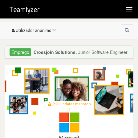
Togg
navi
Toggle
Utilizador anónimo
navigation
Crossjoin Solutions:
Junior Software Engineer
250 updates mercado
IT