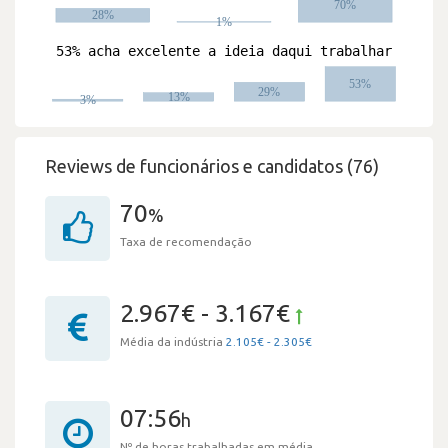
Reviews de funcionários e candidatos (76)
70
%
Taxa de recomendação
2.967€ - 3.167€
Média da indústria
2.105€ - 2.305€
07:56
h
Nº de horas trabalhadas em média