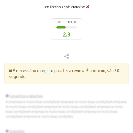
Sem feedback após entrevista
DIFICULDADE
2.3
Erro:
É necessário o
registo
para ler a review. É anónimo, são 30
segundos.