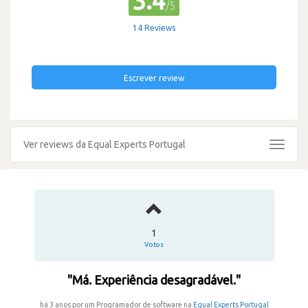
3.4
/5
14 Reviews
Escrever review
Ver reviews da Equal Experts Portugal
Toggle
navigat
1
Votos
"Má. Experiência desagradável."
há 3 anos por um Programador de software na
Equal Experts Portugal