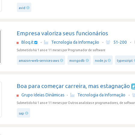
avid
Empresa valoriza seus funcionários
Bloq.it
·
Tecnologia da Informação
·
51-200
·
Submetido há 1 ano e 11 meses
por Programador de software
amazon-web-services-aws
mongodb
node.js
typescript
Boa para começar carreira, mas estagnação
Grupo Ideias Dinâmicas
·
Tecnologia da Informação
·
Submetido há 1 ano e 11 meses
por Outros analistas e programadores, de softwar
sap