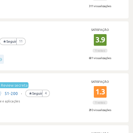
311 visualizações
SATISFAÇÃO
3.9
★
Seguir
11
1 votos
681 visualizações
SATISFAÇÃO
Review secreta
1.3
51-200
·
★
Seguir
4
e e aplicações
1 votos
293 visualizações