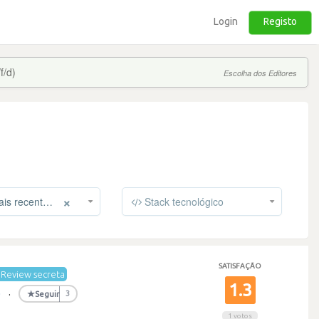
Login
Registo
f/d)
Escolha dos Editores
×
s recentes
Stack tecnológico
SATISFAÇÃO
Review secreta
1.3
0
·
★
Seguir
3
1 votos