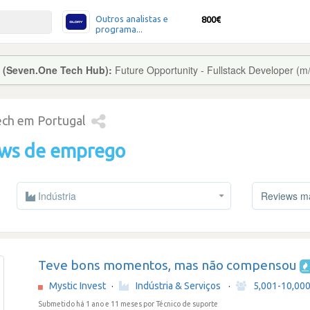
Outros analistas e
800€
programa...
b (Seven.One Tech Hub):
Future Opportunity - Fullstack Developer (m/
tech em Portugal
ews de emprego
Indústria
Reviews mai
Teve bons momentos, mas não compensou
Mystic Invest
·
Indústria & Serviços
·
5,001-10,00
Submetido há 1 ano e 11 meses
por Técnico de suporte