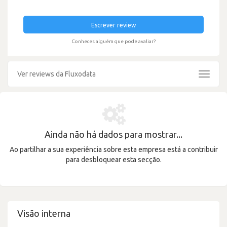
Escrever review
Conheces alguém que pode avaliar?
Ver reviews da Fluxodata
Toggle
navigat
Ainda não há dados para mostrar...
Ao partilhar a sua experiência sobre esta empresa está a contribuir
para desbloquear esta secção.
Visão interna