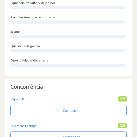
Equilíbrio trabalho/vida pessoal
0/100
Reconhecimento e recompensa
0/100
Salário
0/100
Qualidade de gestão
0/100
Oportunidades de carreira
0/100
Concorrência
2.5
Xpand IT
Comparar
2.9
Siemens Portugal