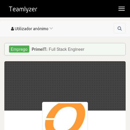
Togg
navi
Toggle
Utilizador anónimo
navigation
PrimeIT:
Full Stack Engineer