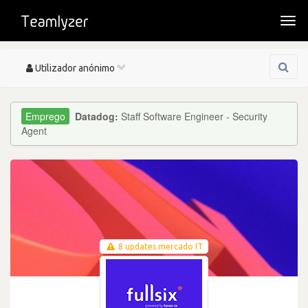
Togg
navi
Toggle
Utilizador anónimo
navigation
Datadog:
Staff Software Engineer - Security
Agent
8 updates mercado IT