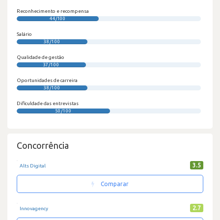
Reconhecimento e recompensa
44/100
Salário
38/100
Qualidade de gestão
37/100
Oportunidades de carreira
38/100
Dificuldade das entrevistas
50/100
Concorrência
3.5
Alts Digital
Comparar
2.7
Innovagency