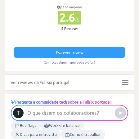
pen
Company
2.6
/5
5 Reviews
Escrever review
Conheces alguém que pode avaliar?
Ver reviews da Fullsix portugal
Toggle
navigat
Pergunta à comunidade tech sobre a Fullsix portugal
O
q
u
e
d
i
z
e
m
o
s
c
o
l
a
b
o
r
a
d
o
r
e
s
?
Red flags
Work-life balance
Dicas para entrevista
Como é trabalhar