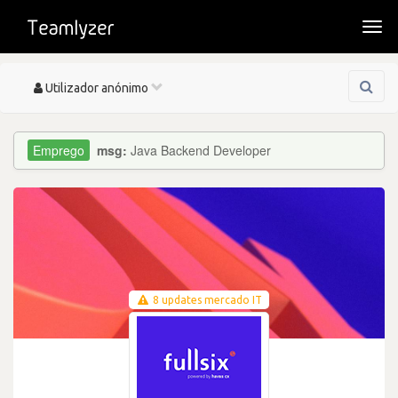
Togg
navi
Toggle
Utilizador anónimo
navigation
msg:
Java Backend Developer
8 updates mercado IT