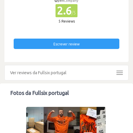
pen
Company
2.6
/5
5 Reviews
Escrever review
Ver reviews da Fullsix portugal
Toggle
navigat
Fotos da Fullsix portugal