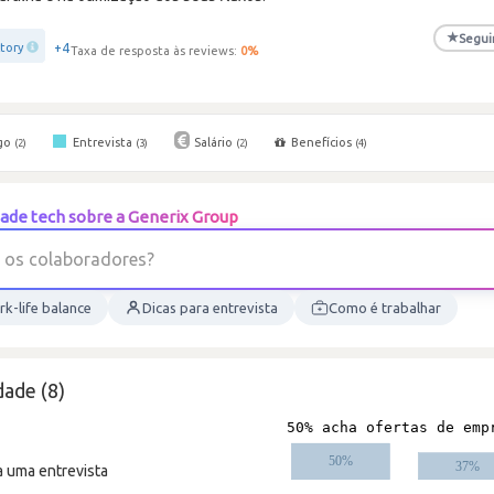
★
Segui
+4
ctory
Taxa de resposta às reviews:
0
%
go
Entrevista
Salário
Benefícios
(2)
(3)
(2)
(4)
ade tech sobre a Generix Group
o
s
c
o
l
a
b
o
r
a
d
o
r
e
s
?
k-life balance
Dicas para entrevista
Como é trabalhar
ade (8)
a uma entrevista