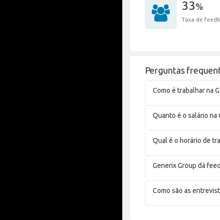
33
%
Taxa de feedb
Perguntas frequent
Como é trabalhar na 
Quanto é o salário na
Qual é o horário de t
Generix Group dá fee
Como são as entrevist