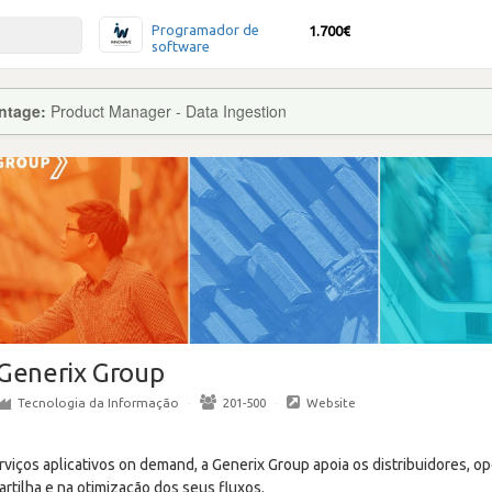
Programador de
1.700€
software
ntage:
Product Manager - Data Ingestion
Generix Group
Tecnologia da Informação
·
201-500
·
Website
rviços aplicativos on demand, a Generix Group apoia os distribuidores, op
partilha e na otimização dos seus fluxos.