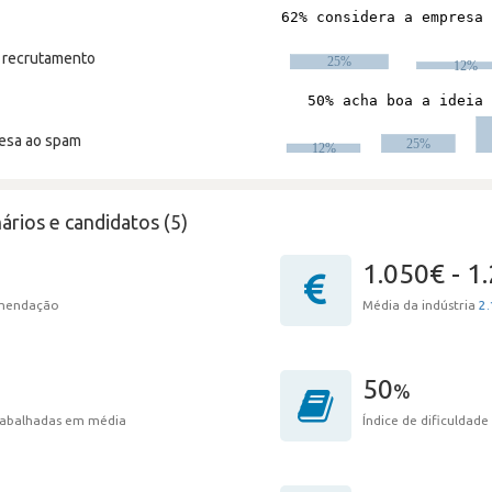
m recrutamento
resa ao spam
ários e candidatos (5)
1.050€ - 1
omendação
Média da indústria
2.
50
%
trabalhadas em média
Índice de dificuldade