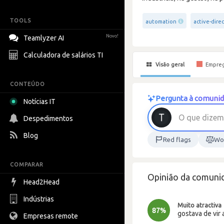
TOOLS
automation
active-dire
Novo!
Teamlyzer AI
Calculadora de salários TI
Visão geral
Empre
CONTEÚDO
Pergunta à comunid
Notícias IT
O
q
u
e
d
i
z
e
m
Despedimentos
Blog
Red flags
Wor
COMPARAR
Opinião da comunid
Head2Head
Indústrias
Muito atractiva
87%
gostava de vir 
Empresas remote