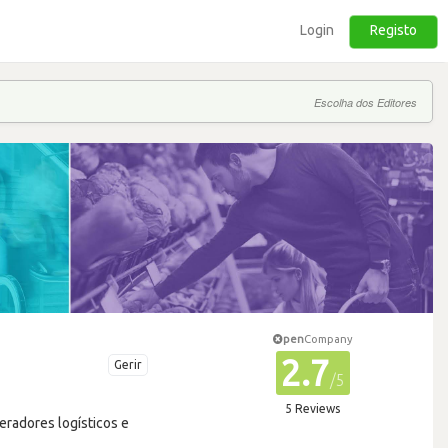
Login
Registo
Escolha dos Editores
pen
Company
2.7
Gerir
/5
5 Reviews
eradores logísticos e