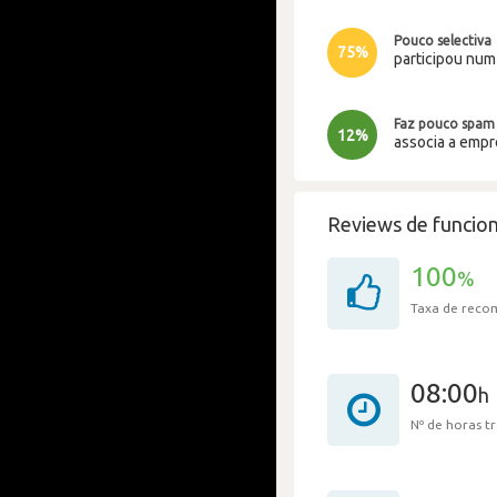
Pouco selectiva
75%
participou nu
Faz pouco spam
12%
associa a emp
Reviews de funcion
100
%
Taxa de rec
08:00
h
Nº de horas 