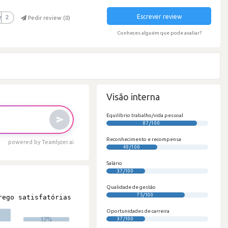
Escrever review
r
2
Pedir review (
0
)
Conheces alguém que pode avaliar?
Visão interna
Equilíbrio trabalho/vida pessoal
87/100
Reconhecimento e recompensa
powered by Teamlyzer.ai
49/100
Salário
37/100
Qualidade de gestão
75/100
Oportunidades de carreira
37/100