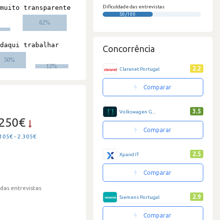
Dificuldade das entrevistas
50/100
Concorrência
2.2
Claranet Portugal
Comparar
3.5
Volkswagen G...
.250€
Comparar
105€ - 2.305€
2.5
Xpand IT
Comparar
 das entrevistas
2.9
Siemens Portugal
Comparar