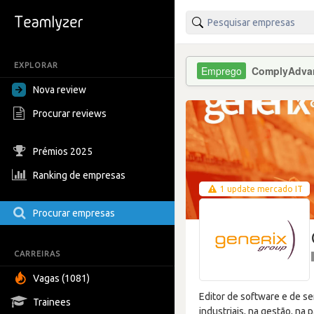
EXPLORAR
ComplyAdva
Nova review
Procurar reviews
Prémios 2025
Ranking de empresas
1 update mercado IT
Procurar empresas
CARREIRAS
Vagas (1081)
Editor de software e de se
Trainees
industriais, na gestão, na 