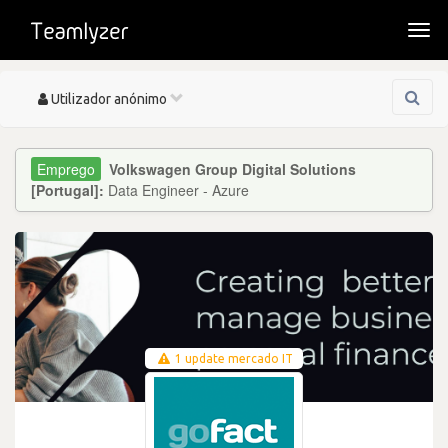
Togg
navi
Toggle
Utilizador anónimo
navigation
Volkswagen Group Digital Solutions
[Portugal]:
Data Engineer - Azure
1 update mercado IT