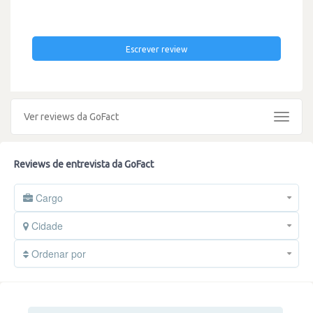
Escrever review
Ver reviews da GoFact
Toggle
navigat
Reviews de entrevista da GoFact
Cargo
Cidade
Ordenar por