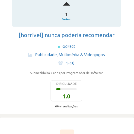
1
Votos
[horrível] nunca poderia recomendar
GoFact
·
Publicidade, Multimédia & Videojogos
·
1-10
Submetido há 7 anos
por Programador de software
DIFICULDADE
1.0
694 visualizações