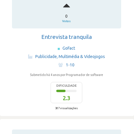
0
Votos
Entrevista tranquila
GoFact
·
Publicidade, Multimédia & Videojogos
·
1-10
Submetido há 4 anos
por Programador de software
DIFICULDADE
2.3
387 visualizações