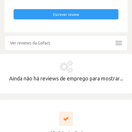
Escrever review
Ver reviews da GoFact
Toggle
navigat
Ainda não há reviews de emprego para mostrar...