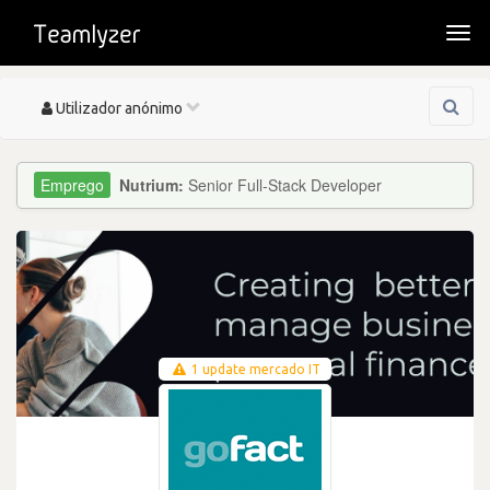
Togg
navi
Toggle
Utilizador anónimo
navigation
Nutrium:
Senior Full-Stack Developer
1 update mercado IT