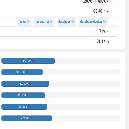
1.287€ - 1.487€
08:40
h
java
javascript
database
database-design
71%
01:14
h
44/100
34/100
40/100
36/100
38/100
42/100