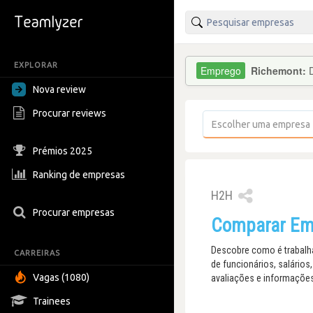
EXPLORAR
Richemont:
Nova review
Procurar reviews
Prémios 2025
Ranking de empresas
H2H
Procurar empresas
Comparar Emm
Descobre como é trabalha
CARREIRAS
de funcionários, salário
Vagas (1080)
avaliações e informaçõe
Trainees