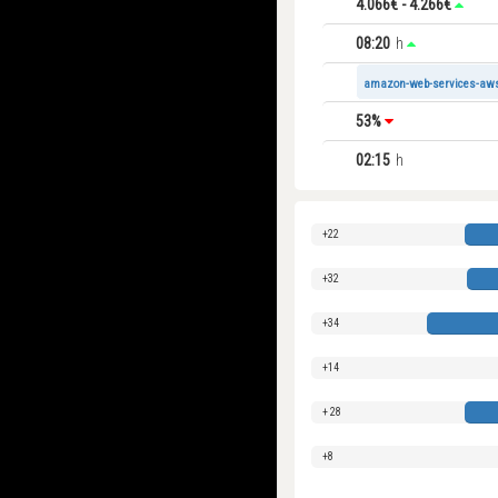
4.066€ - 4.266€
08:20
h
amazon-web-services-aw
53%
02:15
h
22
32
34
14
28
8