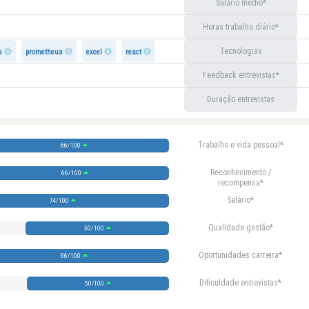
Salário médio
Horas trabalho diário
Tecnologias
s
prometheus
excel
react
Feedback entrevistas
Duração entrevistas
Trabalho e vida pessoal
66/100
Reconhecimento /
66/100
recompensa
Salário
74/100
Qualidade gestão
50/100
Oportunidades carreira
66/100
Dificuldade entrevistas
50/100