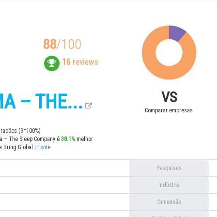
88
/100
16
reviews
VS
A – THE...
Comparar empresas
rações (9=100%)
a – The Sleep Company é
38.1%
melhor
a Bring Global |
Fonte
Pesquisas
Indústria
Dimensão