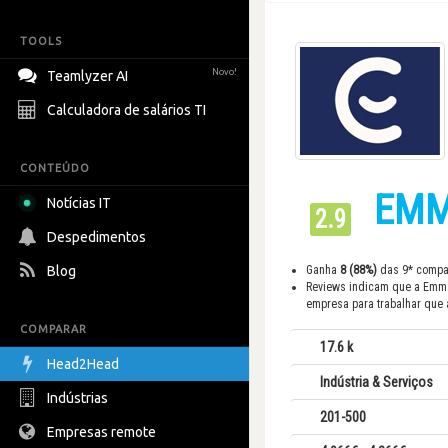
TOOLS
Novo!
Teamlyzer AI
Calculadora de salários TI
CONTEÚDO
EMM
Notícias IT
2.9
Despedimentos
Blog
Ganha
8 (88%)
das 9* compa
Reviews indicam que a Emm
empresa para trabalhar que 
COMPARAR
17.6 k
Head2Head
Indústria & Serviços
Indústrias
201-500
Empresas remote