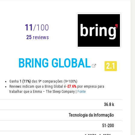
11
/100
25
reviews
BRING GLOBAL
2.1
Ganha
1 (11%)
das 9* comparações (9=100%)
Reviews indicam que a Bring Global é
-27.6%
pior empresa para
trabalhar que a Emma – The Sleep Company |
Fonte
36.8 k
Tecnologia da Informação
51-200