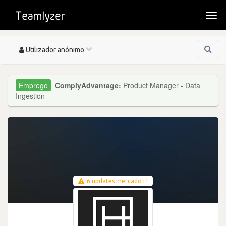
Togg
navi
Toggle
Utilizador anónimo
navigation
ComplyAdvantage:
Product Manager - Data
Ingestion
6 updates mercado IT