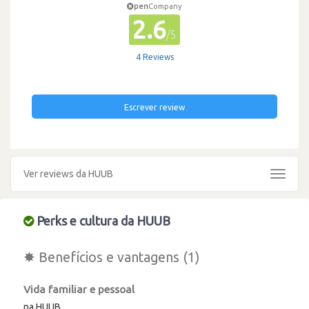
pen
Company
2.6
/5
4 Reviews
Escrever review
Ver reviews da HUUB
Toggle
navigat
Perks e cultura da HUUB
✸ Benefícios e vantagens (1)
Vida familiar e pessoal
na HUUB