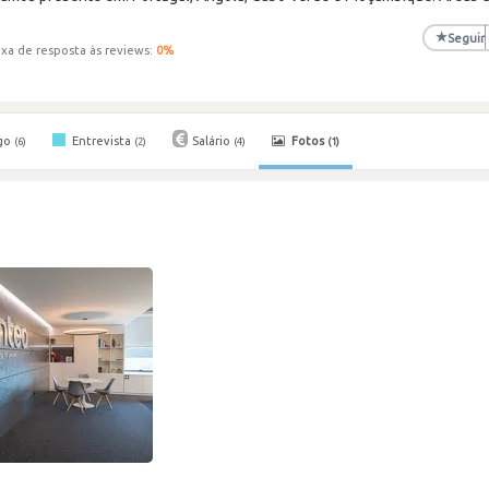
★
Seguir
xa de resposta às reviews:
0
%
go
Entrevista
Salário
Fotos
(6)
(2)
(4)
(1)