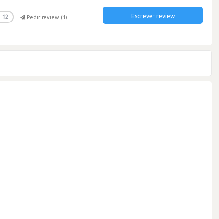
Escrever review
12
Pedir review (
1
)