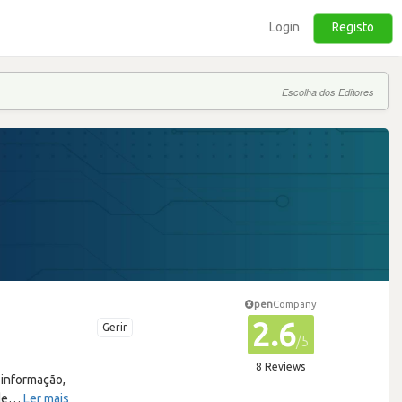
Login
Registo
Escolha dos Editores
pen
Company
2.6
Gerir
/5
8 Reviews
 informação,
de
…
Ler mais