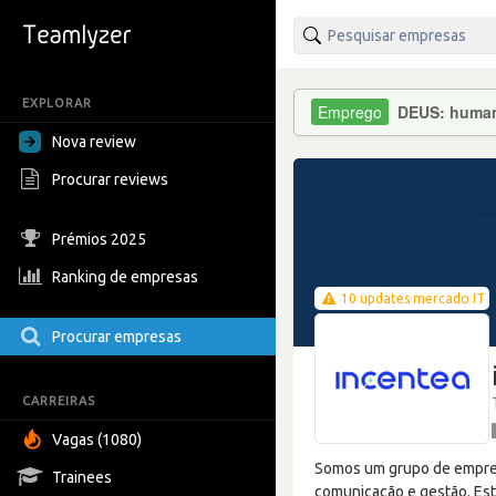
EXPLORAR
DEUS: human(
Nova review
Procurar reviews
Prémios 2025
Ranking de empresas
10 updates mercado IT
Procurar empresas
CARREIRAS
Vagas (1080)
Somos um grupo de empresa
Trainees
comunicação e gestão. Es