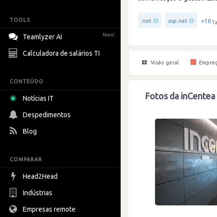
TOOLS
+10
.net
asp.net
Ta
Novo!
Teamlyzer AI
Calculadora de salários TI
Visão geral
Empre
CONTEÚDO
Fotos da inCentea
Notícias IT
Despedimentos
Blog
COMPARAR
Head2Head
Indústrias
Empresas remote