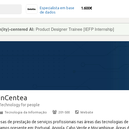
Especialista em base
1.600€
de dados
ity)-centered AI:
Product Designer Trainee [IEFP Internship]
inCentea
Technology for people
Tecnologia da Informação
·
201-500
·
Website
s de prestação de serviços profissionais nas áreas das tecnologias de
tamos presente em: Portugal, Angola, Cabo Verde e Moçambique. Áreas 